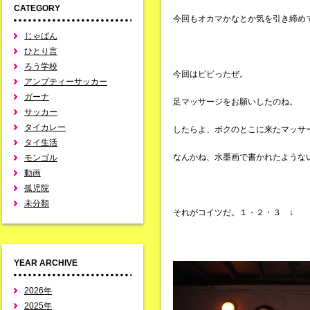
CATEGORY
今回もオカマかなとか気を引き締め
じゃぱん
ひとり言
ろう学校
今回はビビったぜ。
アンプティーサッカー
ガーナ
足マッサージをお願いしたのね。
サッカー
タイカレー
したらよ、ボクのとこに来たマッサ
タイ生活
なんかね、水墨画で書かれたような
モンゴル
動画
孤児院
未分類
それがコイツだ。１・２・３ ↓
YEAR ARCHIVE
2026年
2025年