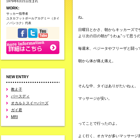
1979年6月21日生まれ
WORK:
サッカー指導者
ね。
ユタカフットボールアカデミー（タイ
／バンコク）代表
日曜日とかさ、朝からキッカーズで
より次の日の朝が”うわぁ”って思う
毎週末、ベジータやフリーザと闘っ
朝から体が痛え痛え。
NEW ENTRY
そんな中、タイはありがたいねぇ。
教え子
バースディ
マッサージが安い。
オカルトスイーパーズ
ガイ君
MRI
ってことで行ったのよ。
よく行く、オカマが多いマッサージ