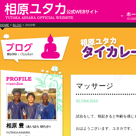
HOME
>
BLOG
> 2010年
マッサージ
02.23rd,2010
試合をして、朝起きると年齢を感じ
相原 豊
（あいはら ゆたか）
おはようございます、ユタカです。
YUTAKA AIHARA