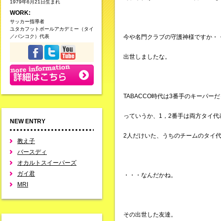
1979年6月21日生まれ
WORK:
サッカー指導者
ユタカフットボールアカデミー（タイ
／バンコク）代表
今や名門クラブの守護神様ですか・
出世しましたな。
TABACCO時代は3番手のキーパー
っていうか、1，2番手は両方タイ代
NEW ENTRY
2人だけいた、うちのチームのタイ
教え子
バースディ
オカルトスイーパーズ
ガイ君
・・・なんだかね。
MRI
その出世した友達。