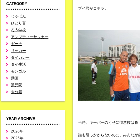
CATEGORY
プイ君がコチラ。
じゃぱん
ひとり言
ろう学校
アンプティーサッカー
ガーナ
サッカー
タイカレー
タイ生活
モンゴル
動画
孤児院
未分類
YEAR ARCHIVE
当時、キーパーのくせに得意技は膝
2026年
誰も引っかからないのに、みんなが
2025年