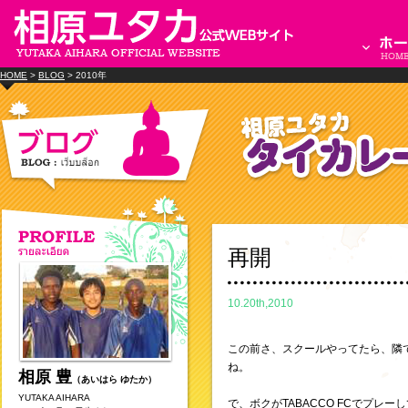
HOME
>
BLOG
> 2010年
再開
10.20th,2010
この前さ、スクールやってたら、隣で
ね。
相原 豊
（あいはら ゆたか）
YUTAKA AIHARA
で、ボクがTABACCO FCでプレ