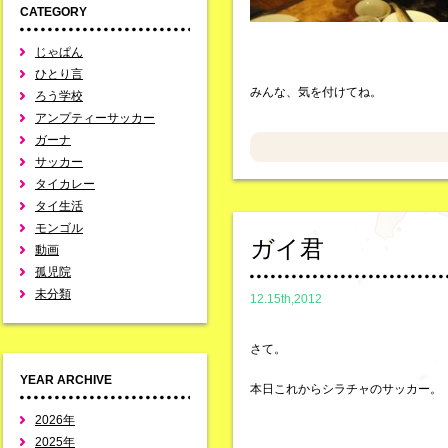
CATEGORY
じゃぱん
ひとり言
みんな、気を付けてね。
ろう学校
アンプティーサッカー
ガーナ
サッカー
タイカレー
タイ生活
モンゴル
ガイ君
動画
孤児院
未分類
12.15th,2012
さて。
YEAR ARCHIVE
本日これからシラチャのサッカー。
2026年
2025年