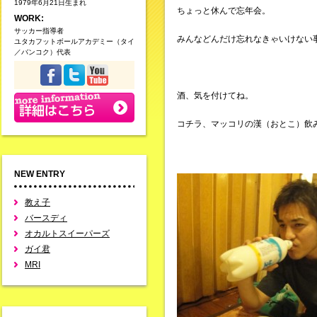
1979年6月21日生まれ
ちょっと休んで忘年会。
WORK:
サッカー指導者
みんなどんだけ忘れなきゃいけない
ユタカフットボールアカデミー（タイ
／バンコク）代表
酒、気を付けてね。
コチラ、マッコリの漢（おとこ）飲
NEW ENTRY
教え子
バースディ
オカルトスイーパーズ
ガイ君
MRI