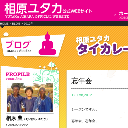
HOME
>
BLOG
> 2012年
忘年会
12.17th,2012
シーズンですわ。
相原 豊
（あいはら ゆたか）
忘年会、忘年会。
YUTAKA AIHARA