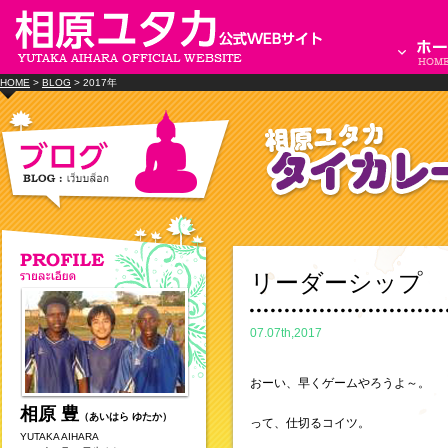
HOME
>
BLOG
> 2017年
リーダーシップ
07.07th,2017
おーい、早くゲームやろうよ～。
相原 豊
（あいはら ゆたか）
って、仕切るコイツ。
YUTAKA AIHARA