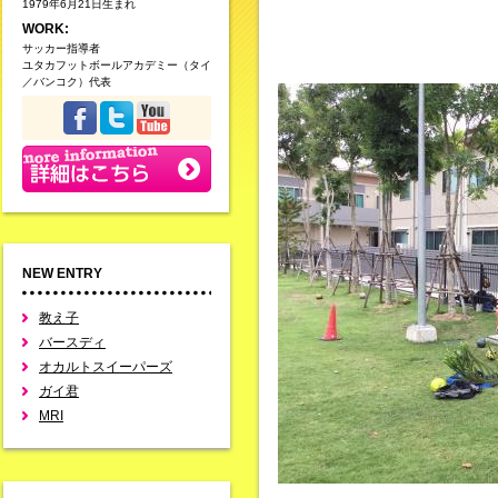
1979年6月21日生まれ
WORK:
サッカー指導者
ユタカフットボールアカデミー（タイ
／バンコク）代表
NEW ENTRY
教え子
バースディ
オカルトスイーパーズ
ガイ君
MRI