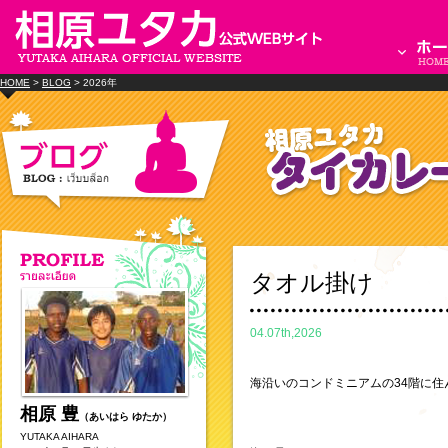
HOME
>
BLOG
> 2026年
タオル掛け
04.07th,2026
海沿いのコンドミニアムの34階に住
相原 豊
（あいはら ゆたか）
YUTAKA AIHARA