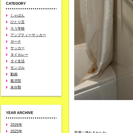
CATEGORY
じゃぱん
ひとり言
ろう学校
アンプティーサッカー
ガーナ
サッカー
タイカレー
タイ生活
モンゴル
動画
孤児院
未分類
YEAR ARCHIVE
2026年
2025年
普通に壊れるからね。