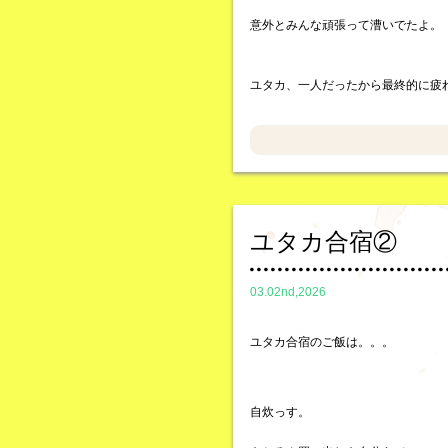
意外とみんな頑張って漕いでたよ。
ユタカ、一人だったから最終的に疲
ユタカ合宿②
03.02nd,2026
ユタカ合宿のご飯は。。。
自炊っす。