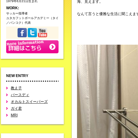
1979年6月21日生まれ
海、見えます。
WORK:
サッカー指導者
なんて言うと優雅な生活に聞こえま
ユタカフットボールアカデミー（タイ
／バンコク）代表
NEW ENTRY
教え子
バースディ
オカルトスイーパーズ
ガイ君
MRI