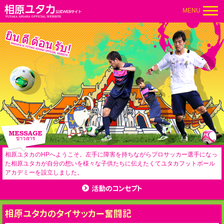
MENU
ホーム
ブログ
プロフィール
ギャラリー
活動報告
メディア
相原ユタカのHPへようこそ。左手に障害を持ちながらプロサッカー選手になっ
た相原ユタカが自分の想いを様々な子供たちに伝えたくてユタカフットボール
お問い合わせ
アカデミーを設立しました。
活動のコンセプト
相原ユタカのタイサッカー奮闘記