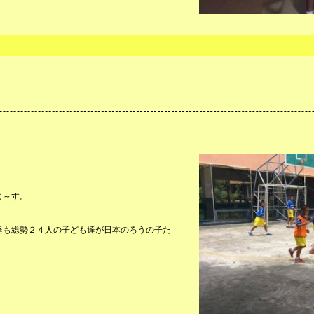
ま～す。
達も総勢２４人の子ども達が日本のろうの子た