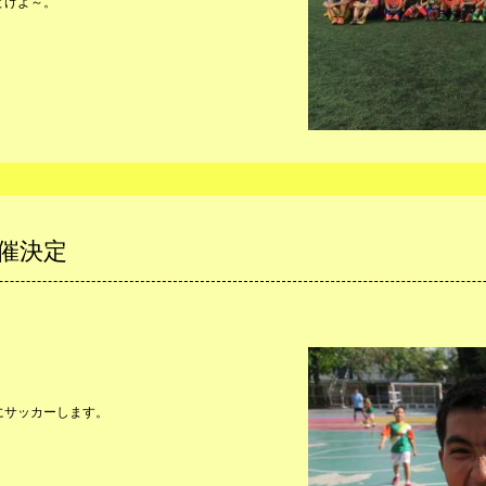
とけよ～。
催決定
にサッカーします。