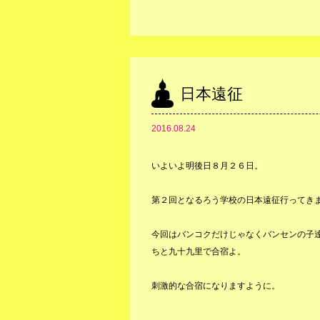
日本遠征
2016.08.24
いよいよ明後日８月２６日。
第２回となるろう学校の日本遠征行ってき
今回はバンコクだけじゃなくバンセンの子
ちと九十九里で合宿よ。
刺激的な合宿になりますように。