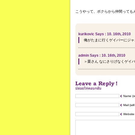
こうやって、ボクらから仲間っても
kurikovic Says : 10. 16th, 2010
俺がたまに行くゲイバーにジャ
admin Says : 10. 16th, 2010
＞栗さん なにさりげなくゲイ
Name (r
Mail (wil
Website