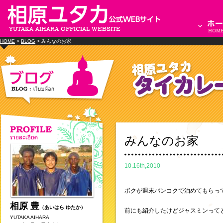
HOME
>
BLOG
> みんなのお家
みんなのお家
10.16th,2010
ボクが週末バンコクで泊めてもらって
相原 豊
（あいはら ゆたか）
前にも紹介したけどジャスミンって
YUTAKA AIHARA