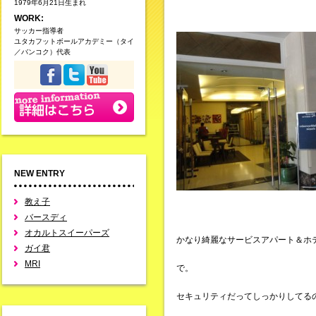
1979年6月21日生まれ
WORK:
サッカー指導者
ユタカフットボールアカデミー（タイ
／バンコク）代表
NEW ENTRY
教え子
バースディ
オカルトスイーパーズ
かなり綺麗なサービスアパート＆ホ
ガイ君
MRI
で。
セキュリティだってしっかりしてる