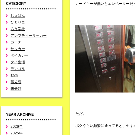
CATEGORY
カードキーが無いとエレベーターだ
じゃぱん
ひとり言
ろう学校
アンプティーサッカー
ガーナ
サッカー
タイカレー
タイ生活
モンゴル
動画
孤児院
未分類
ただ。
YEAR ARCHIVE
ボクぐらい頻繁に通ってると、セキ
2026年
2025年