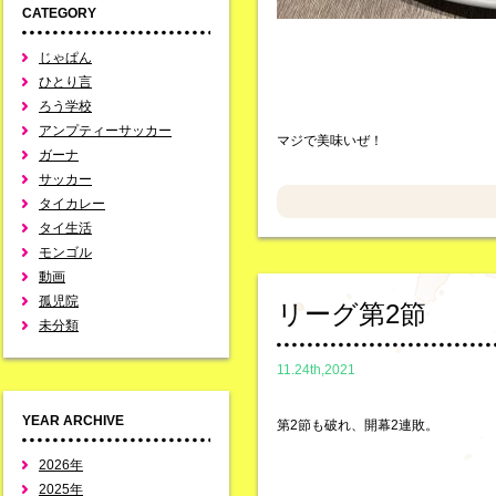
CATEGORY
じゃぱん
ひとり言
ろう学校
アンプティーサッカー
マジで美味いぜ！
ガーナ
サッカー
タイカレー
タイ生活
モンゴル
動画
孤児院
リーグ第2節
未分類
11.24th,2021
YEAR ARCHIVE
第2節も破れ、開幕2連敗。
2026年
2025年