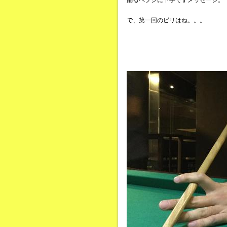
踊るペプシに下手ですメッセージ。
で、第一回のビリはね。。。