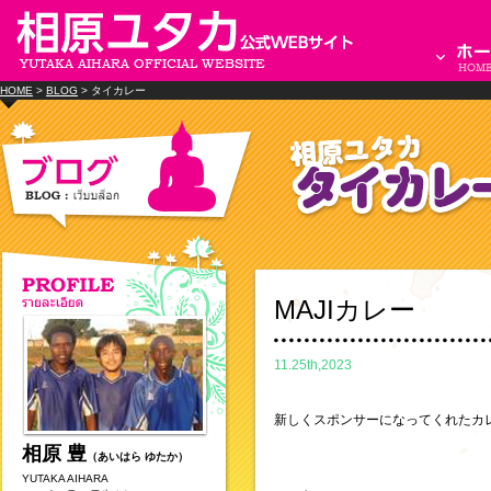
HOME
>
BLOG
> タイカレー
MAJIカレー
11.25th,2023
新しくスポンサーになってくれたカ
相原 豊
（あいはら ゆたか）
YUTAKA AIHARA