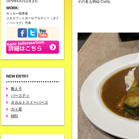
1979年6月21日生まれ
その名もMaji Curry。
WORK:
サッカー指導者
ユタカフットボールアカデミー（タイ
／バンコク）代表
NEW ENTRY
教え子
バースディ
オカルトスイーパーズ
ガイ君
MRI