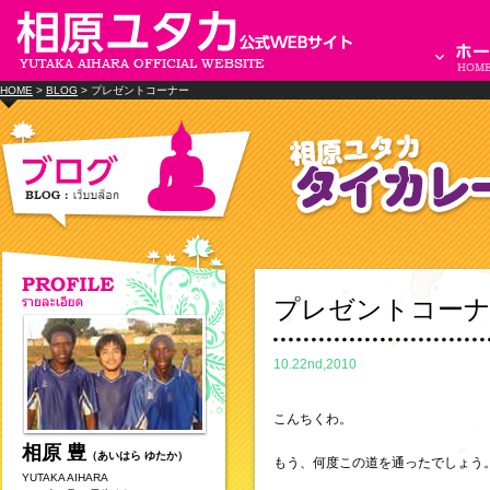
HOME
>
BLOG
> プレゼントコーナー
プレゼントコー
10.22nd,2010
こんちくわ。
相原 豊
（あいはら ゆたか）
もう、何度この道を通ったでしょう
YUTAKA AIHARA