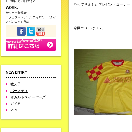
1979年6月21日生まれ
やってきましたプレゼントコーナー
WORK:
サッカー指導者
ユタカフットボールアカデミー（タイ
／バンコク）代表
今回のユニはコレ。
NEW ENTRY
教え子
バースディ
オカルトスイーパーズ
ガイ君
MRI