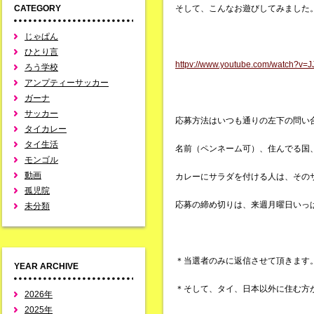
CATEGORY
そして、こんなお遊びしてみました
じゃぱん
ひとり言
httpv://www.youtube.com/watch?v
ろう学校
アンプティーサッカー
ガーナ
サッカー
応募方法はいつも通りの左下の問い
タイカレー
タイ生活
名前（ペンネーム可）、住んでる国
モンゴル
動画
カレーにサラダを付ける人は、その
孤児院
応募の締め切りは、来週月曜日いっ
未分類
＊当選者のみに返信させて頂きます
YEAR ARCHIVE
＊そして、タイ、日本以外に住む方
2026年
2025年