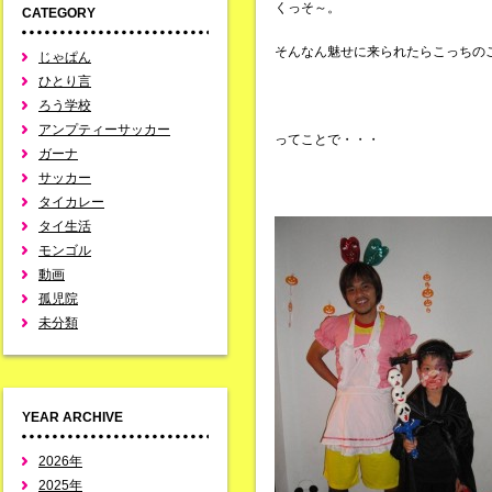
くっそ～。
CATEGORY
そんなん魅せに来られたらこっちの
じゃぱん
ひとり言
ろう学校
アンプティーサッカー
ってことで・・・
ガーナ
サッカー
タイカレー
タイ生活
モンゴル
動画
孤児院
未分類
YEAR ARCHIVE
2026年
2025年