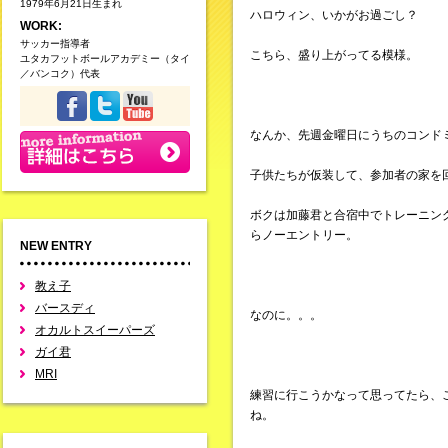
1979年6月21日生まれ
ハロウィン、いかがお過ごし？
WORK:
サッカー指導者
こちら、盛り上がってる模様。
ユタカフットボールアカデミー（タイ
／バンコク）代表
なんか、先週金曜日にうちのコンド
子供たちが仮装して、参加者の家を
ボクは加藤君と合宿中でトレーニン
らノーエントリー。
NEW ENTRY
教え子
バースディ
なのに。。。
オカルトスイーパーズ
ガイ君
MRI
練習に行こうかなって思ってたら、
ね。