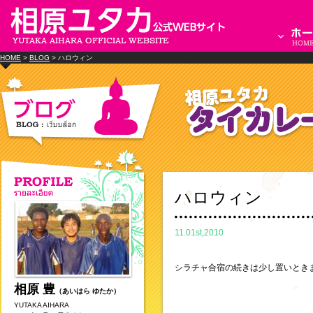
HOME
>
BLOG
> ハロウィン
ハロウィン
11.01st,2010
シラチャ合宿の続きは少し置いとき
相原 豊
（あいはら ゆたか）
YUTAKA AIHARA