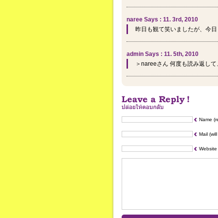
naree Says : 11. 3rd, 2010
昨日も観て笑いましたが、今日
admin Says : 11. 5th, 2010
＞nareeさん 何度も読み返
Name (r
Mail (wil
Website