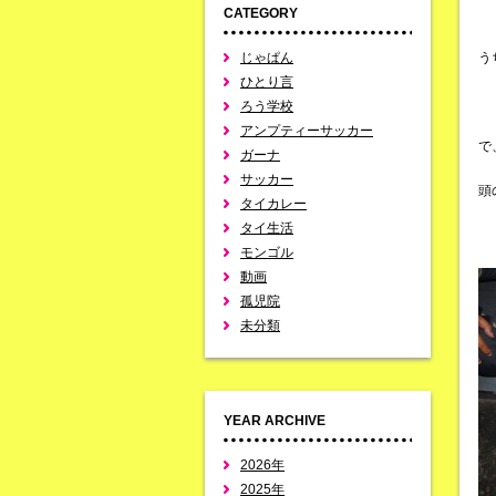
CATEGORY
じゃぱん
う
ひとり言
ろう学校
アンプティーサッカー
で
ガーナ
サッカー
頭
タイカレー
タイ生活
モンゴル
動画
孤児院
未分類
YEAR ARCHIVE
2026年
2025年