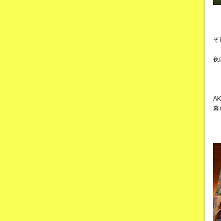
そ
夜
A
幕