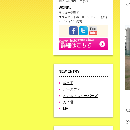
1979年6月21日生まれ
っ
WORK:
サッカー指導者
ユタカフットボールアカデミー（タイ
／バンコク）代表
NEW ENTRY
教え子
バースディ
オカルトスイーパーズ
ガイ君
MRI
た
ど