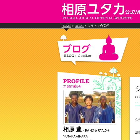
HOME
>
BLOG
> シラチャ合宿④
11
シ
相原 豊
（あいはら ゆたか）
加
YUTAKA AIHARA