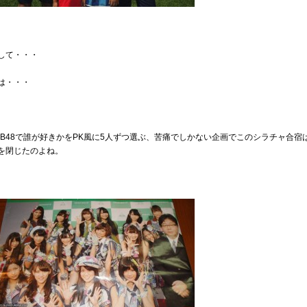
して・・・
は・・・
KB48で誰が好きかをPK風に5人ずつ選ぶ、苦痛でしかない企画でこのシラチャ合宿
を閉じたのよね。