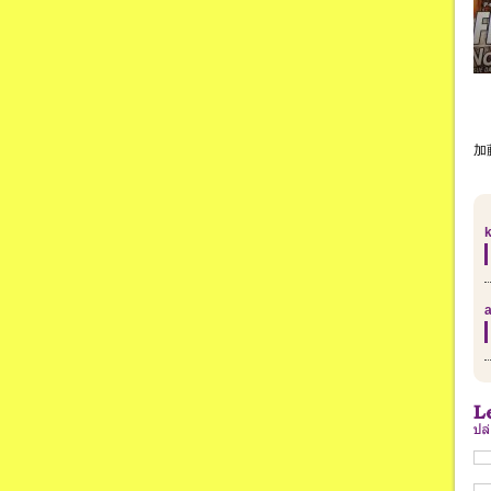
加
k
a