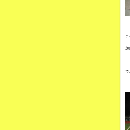
こ
加
で