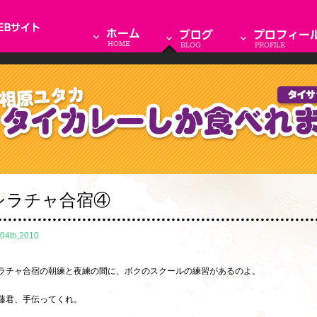
シラチャ合宿④
.04th,2010
ラチャ合宿の朝練と夜練の間に、ボクのスクールの練習があるのよ。
藤君、手伝ってくれ。