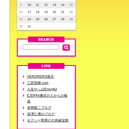
9
10
11
12
13
14
15
16
17
18
19
20
21
22
23
24
25
26
27
28
29
30
31
VERDRERO港北
三田智輝.com
人生やっぱEnjoyful
EJDFA4番目の人からの報
道
末岡龍二ブログ
深澤仁博のブログ
セクシー寄席の七色秘宝館