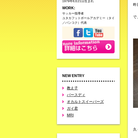
1979年6月21日生まれ
昨
WORK:
サッカー指導者
で
ユタカフットボールアカデミー（タイ
／バンコク）代表
NEW ENTRY
教え子
バースディ
オカルトスイーパーズ
ガイ君
MRI
久