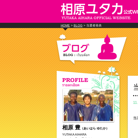
HOME
>
BLOG
> 当選者発表
11
当
相原 豊
（あいはら ゆたか）
YUTAKA AIHARA