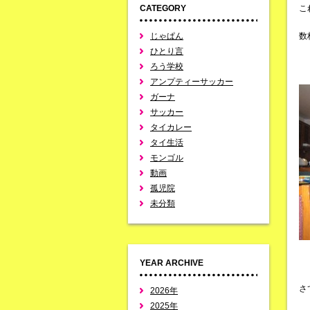
CATEGORY
こ
じゃぱん
数
ひとり言
ろう学校
アンプティーサッカー
ガーナ
サッカー
タイカレー
タイ生活
モンゴル
動画
孤児院
未分類
YEAR ARCHIVE
さ
2026年
2025年