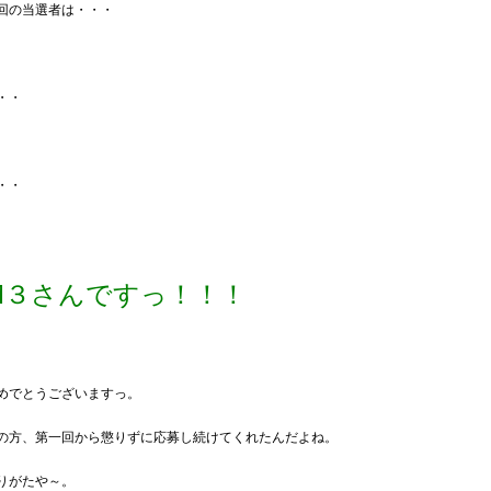
回の当選者は・・・
・・
・・
M３さんですっ！！！
めでとうございますっ。
の方、第一回から懲りずに応募し続けてくれたんだよね。
りがたや～。