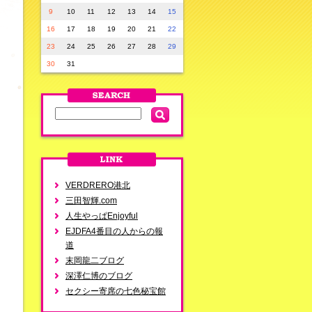
9
10
11
12
13
14
15
16
17
18
19
20
21
22
23
24
25
26
27
28
29
30
31
VERDRERO港北
三田智輝.com
人生やっぱEnjoyful
EJDFA4番目の人からの報
道
末岡龍二ブログ
深澤仁博のブログ
セクシー寄席の七色秘宝館