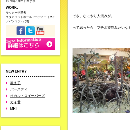
1979年6月21日生まれ
WORK:
サッカー指導者
でさ、なにやら人混みが。
ユタカフットボールアカデミー（タイ
／バンコク）代表
って思ったら、プチ水族館みたいな
NEW ENTRY
教え子
バースディ
オカルトスイーパーズ
ガイ君
MRI