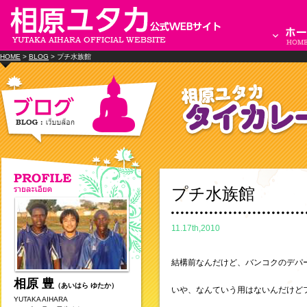
HOME
>
BLOG
> プチ水族館
プチ水族館
11.17th,2010
結構前なんだけど、バンコクのデパ
相原 豊
（あいはら ゆたか）
いや、なんていう用はないんだけど
YUTAKA AIHARA