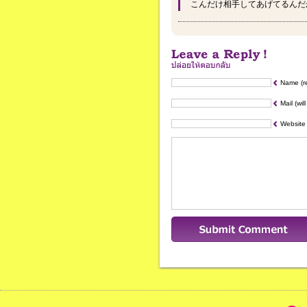
こんだけ相手してあげてるんだ
Name (r
Mail (wil
Website