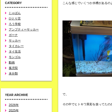
CATEGORY
こんな感じでいくつか水槽があるの
じゃぱん
ひとり言
ろう学校
アンプティーサッカー
ガーナ
サッカー
タイカレー
タイ生活
モンゴル
動画
孤児院
未分類
で。
YEAR ARCHIVE
その中でヒトキワ異彩を放ってたの
2026年
2025年