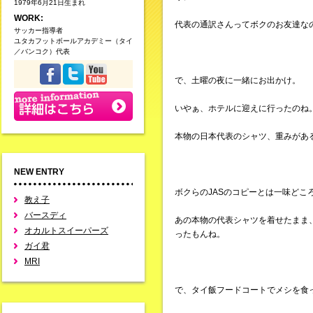
1979年6月21日生まれ
WORK:
代表の通訳さんってボクのお友達な
サッカー指導者
ユタカフットボールアカデミー（タイ
／バンコク）代表
で、土曜の夜に一緒にお出かけ。
いやぁ、ホテルに迎えに行ったのね
本物の日本代表のシャツ、重みがあ
NEW ENTRY
ボクらのJASのコピーとは一味どこ
教え子
バースディ
あの本物の代表シャツを着せたまま
オカルトスイーパーズ
ったもんね。
ガイ君
MRI
で、タイ飯フードコートでメシを食