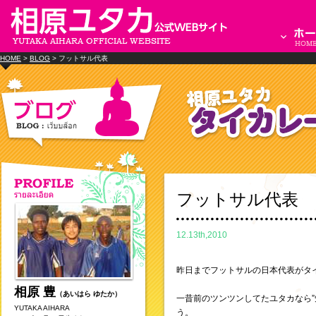
HOME
>
BLOG
> フットサル代表
フットサル代表
12.13th,2010
昨日までフットサルの日本代表がタ
相原 豊
（あいはら ゆたか）
一昔前のツンツンしてたユタカなら”
YUTAKA AIHARA
う。