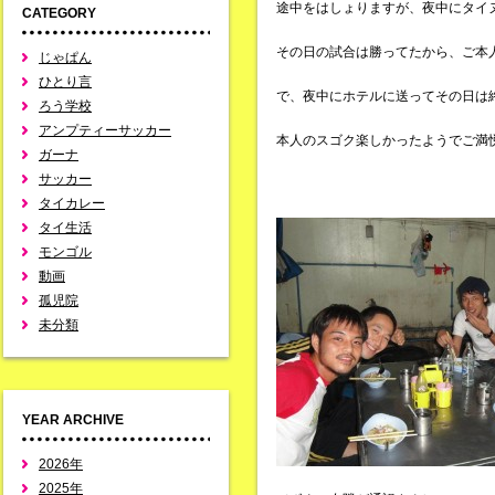
途中をはしょりますが、夜中にタイ
CATEGORY
その日の試合は勝ってたから、ご本
じゃぱん
ひとり言
で、夜中にホテルに送ってその日は
ろう学校
アンプティーサッカー
本人のスゴク楽しかったようでご満
ガーナ
サッカー
タイカレー
タイ生活
モンゴル
動画
孤児院
未分類
YEAR ARCHIVE
2026年
2025年