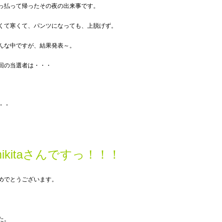
っ払って帰ったその夜の出来事です。
くて寒くて、パンツになっても、上脱げず。
んな中ですが、結果発表～。
回の当選者は・・・
・・
mikitaさんですっ！！！
めでとうございます。
た。