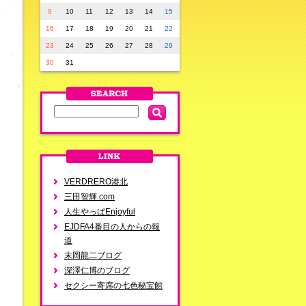
9
10
11
12
13
14
15
16
17
18
19
20
21
22
23
24
25
26
27
28
29
30
31
VERDRERO港北
三田智輝.com
人生やっぱEnjoyful
EJDFA4番目の人からの報
道
末岡龍二ブログ
深澤仁博のブログ
セクシー寄席の七色秘宝館