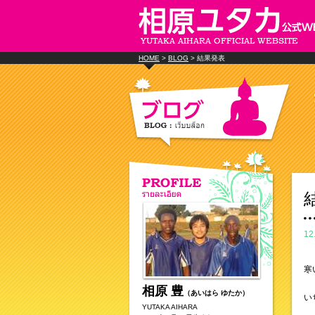
HOME
>
BLOG
> 結果発表
12
寒
相原 豊
（あいはら ゆたか）
い
YUTAKA AIHARA