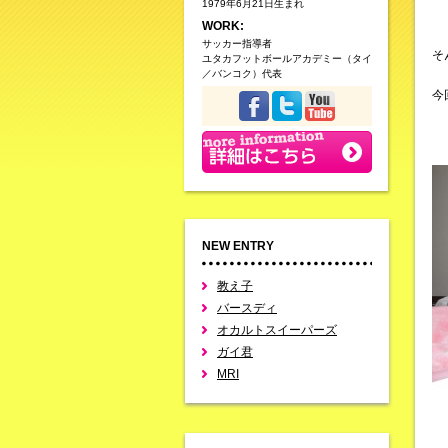
1979年6月21日生まれ
WORK:
サッカー指導者
そ
ユタカフットボールアカデミー（タイ
／バンコク）代表
今
NEW ENTRY
教え子
バースディ
オカルトスイーパーズ
ガイ君
MRI