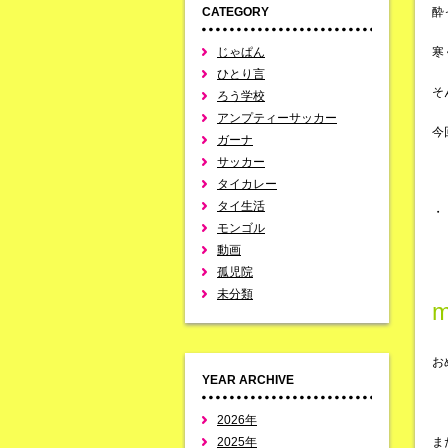
CATEGORY
酔
じゃぱん
寒
ひとり言
そ
ろう学校
アンプティーサッカー
今
ガーナ
サッカー
タイカレー
タイ生活
・
モンゴル
動画
孤児院
未分類
お
YEAR ARCHIVE
2026年
2025年
ま