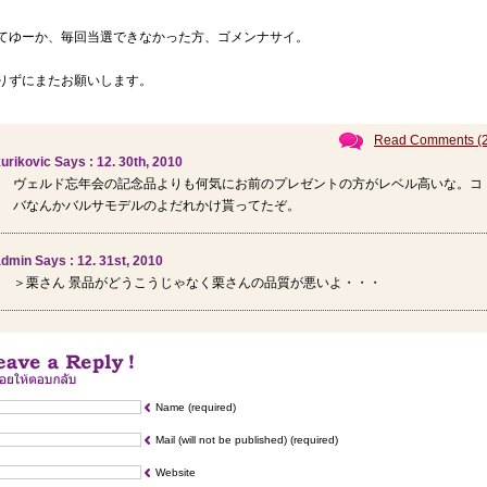
てゆーか、毎回当選できなかった方、ゴメンナサイ。
りずにまたお願いします。
Read Comments (2
urikovic Says : 12. 30th, 2010
ヴェルド忘年会の記念品よりも何気にお前のプレゼントの方がレベル高いな。コ
バなんかバルサモデルのよだれかけ貰ってたぞ。
dmin Says : 12. 31st, 2010
＞栗さん 景品がどうこうじゃなく栗さんの品質が悪いよ・・・
Name (required)
Mail (will not be published) (required)
Website