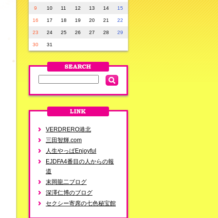
9
10
11
12
13
14
15
16
17
18
19
20
21
22
23
24
25
26
27
28
29
30
31
VERDRERO港北
三田智輝.com
人生やっぱEnjoyful
EJDFA4番目の人からの報
道
末岡龍二ブログ
深澤仁博のブログ
セクシー寄席の七色秘宝館