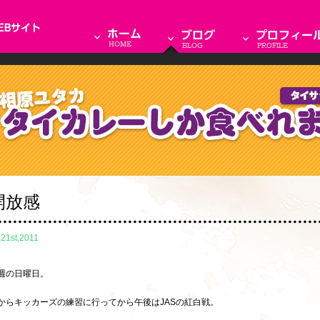
開放感
.21st,2011
週の日曜日。
からキッカーズの練習に行ってから午後はJASの紅白戦。