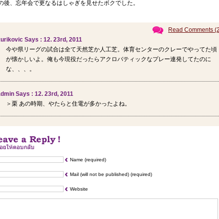
の後、忘年会で更なるはしゃぎを見せたボクでした。
Read Comments (2
urikovic Says : 12. 23rd, 2011
今や県リーグの試合は全て天然芝か人工芝。体育センターのクレーでやってた頃
が懐かしいよ。俺も今現役だったらアクロバティックなプレー連発してたのに
な、、、。
dmin Says : 12. 23rd, 2011
＞栗 あの時期、やたらと住電が多かったよね。
Name (required)
Mail (will not be published) (required)
Website