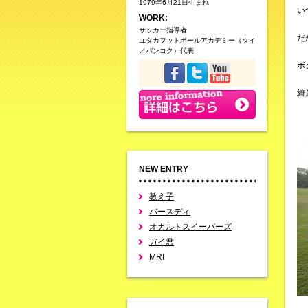
1979年6月21日生まれ
い
WORK:
サッカー指導者
だ
ユタカフットボールアカデミー（タイ
／バンコク）代表
ボ
綺
NEW ENTRY
教え子
バースディ
オカルトスイーパーズ
ガイ君
MRI