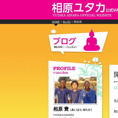
HOME
>
BLOG
> 開放感
12
先
相原 豊
（あいはら ゆたか）
朝
YUTAKA AIHARA