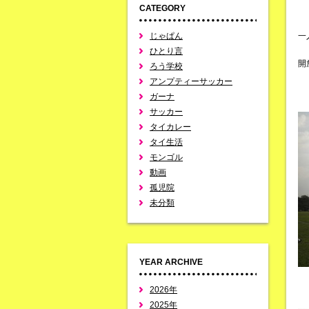
CATEGORY
じゃぱん
一
ひとり言
開
ろう学校
アンプティーサッカー
ガーナ
サッカー
タイカレー
タイ生活
モンゴル
動画
孤児院
未分類
YEAR ARCHIVE
2026年
2025年