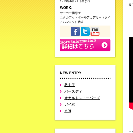
1979年6月21日生まれ
ま
WORK:
サッカー指導者
ユタカフットボールアカデミー（タイ
／バンコク）代表
NEW ENTRY
教え子
バースディ
オカルトスイーパーズ
ガイ君
MRI
こ