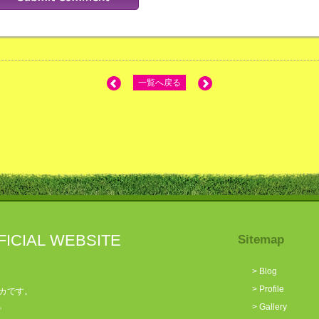
一覧へ戻る
FICIAL WEBSITE
Sitemap
>
Blog
>
Profile
カです。
。
>
Gallery