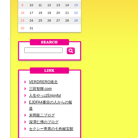
9
10
11
12
13
14
15
16
17
18
19
20
21
22
23
24
25
26
27
28
29
30
31
VERDRERO港北
三田智輝.com
人生やっぱEnjoyful
EJDFA4番目の人からの報
道
末岡龍二ブログ
深澤仁博のブログ
セクシー寄席の七色秘宝館