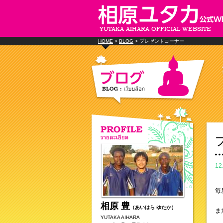
HOME
>
BLOG
> プレゼントコーナー
12
毎
相原 豊
（あいはら ゆたか）
ま
YUTAKA AIHARA