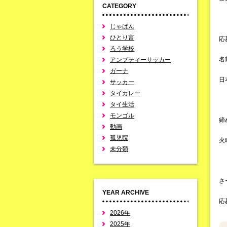
CATEGORY
じゃぱん
ひとり言
応
ろう学校
名
アンプティーサッカー
ガーナ
日
サッカー
タイカレー
タイ生活
モンゴル
締
動画
孤児院
火
未分類
さ
YEAR ARCHIVE
応
2026年
2025年