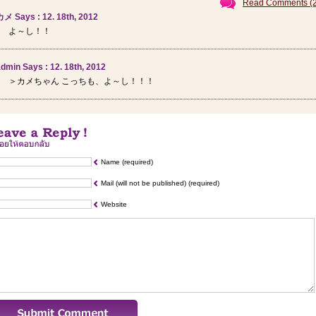
Read Comments (2
カメ Says : 12. 18th, 2012
よ～し！！
dmin Says : 12. 18th, 2012
＞カメちゃん こっちも、よ～し！！！
Name (required)
Mail (will not be published) (required)
Website