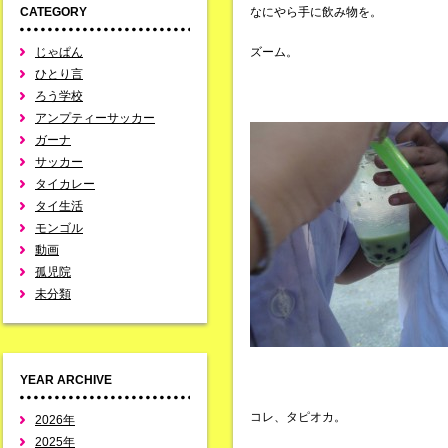
CATEGORY
なにやら手に飲み物を。
じゃぱん
ズーム。
ひとり言
ろう学校
アンプティーサッカー
ガーナ
サッカー
タイカレー
タイ生活
モンゴル
動画
孤児院
未分類
YEAR ARCHIVE
コレ、タピオカ。
2026年
2025年