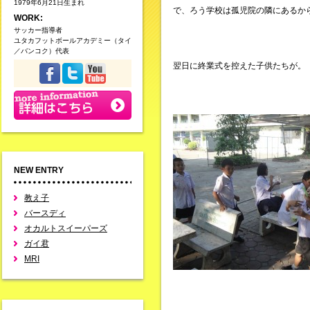
1979年6月21日生まれ
で、ろう学校は孤児院の隣にあるか
WORK:
サッカー指導者
ユタカフットボールアカデミー（タイ
／バンコク）代表
翌日に終業式を控えた子供たちが。
NEW ENTRY
教え子
バースディ
オカルトスイーパーズ
ガイ君
MRI