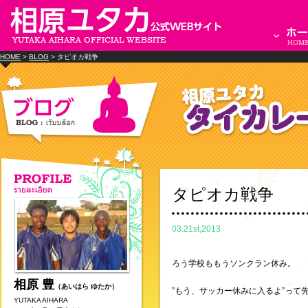
HOME
>
BLOG
> タピオカ戦争
タピオカ戦争
03.21st,2013
ろう学校ももうソンクラン休み。
相原 豊
（あいはら ゆたか）
”もう、サッカー休みに入るよ”って
YUTAKA AIHARA