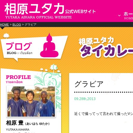
HOME
>
BLOG
> グラビア
グラビア
09.28th,2013
近くで撮ってって言われて撮ったV
相原 豊
（あいはら ゆたか）
YUTAKA AIHARA