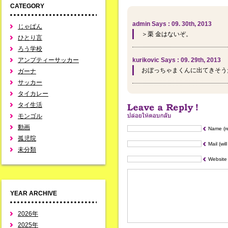
CATEGORY
admin Says : 09. 30th, 2013
じゃぱん
＞栗 金はないぞ。
ひとり言
ろう学校
アンプティーサッカー
kurikovic Says : 09. 29th, 2013
おぼっちゃまくんに出てきそう
ガーナ
サッカー
タイカレー
タイ生活
モンゴル
動画
Name (r
孤児院
Mail (wil
未分類
Website
YEAR ARCHIVE
2026年
2025年