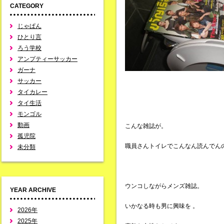
CATEGORY
じゃぱん
ひとり言
ろう学校
アンプティーサッカー
ガーナ
サッカー
タイカレー
タイ生活
モンゴル
動画
こんな雑誌が。
孤児院
職員さんトイレでこんなん読んでん
未分類
ウンコしながらメンズ雑誌。
YEAR ARCHIVE
いかなる時も男に興味を 。
2026年
2025年