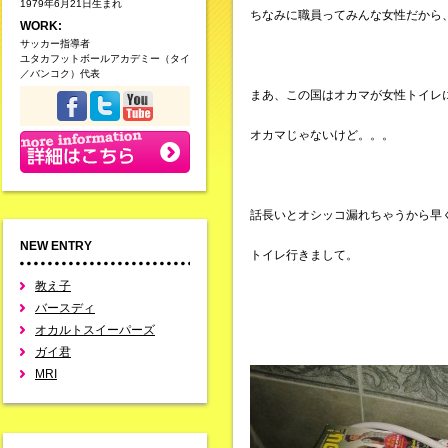
1979年6月21日生まれ
ちなみに職員ってみんな女性だから
WORK:
サッカー指導者
ユタカフットボールアカデミー（タイ
／バンコク）代表
まあ、この国はオカマが女性トイレ
オカマじゃないけど。。。
話長いとオシッコ漏れちゃうから早
NEW ENTRY
トイレ行きまして。
教え子
バースディ
オカルトスイーパーズ
ガイ君
MRI