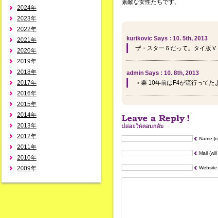
素敵な女性たちです。
2024年
2023年
2022年
kurikovic Says : 10. 5th, 2013
2021年
ザ・スター６だって。タイ版Ｖ
2020年
2019年
2018年
admin Says : 10. 8th, 2013
2017年
＞栗 10年前はF4が流行ってた
2016年
2015年
2014年
2013年
2012年
Name (r
2011年
Mail (wil
2010年
2009年
Website