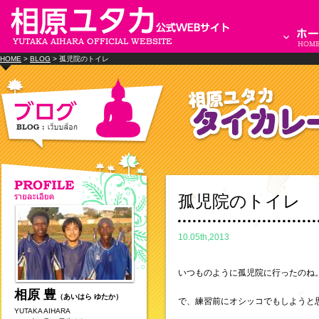
HOME
>
BLOG
> 孤児院のトイレ
孤児院のトイレ
10.05th,2013
いつものように孤児院に行ったのね
相原 豊
（あいはら ゆたか）
で、練習前にオシッコでもしようと
YUTAKA AIHARA