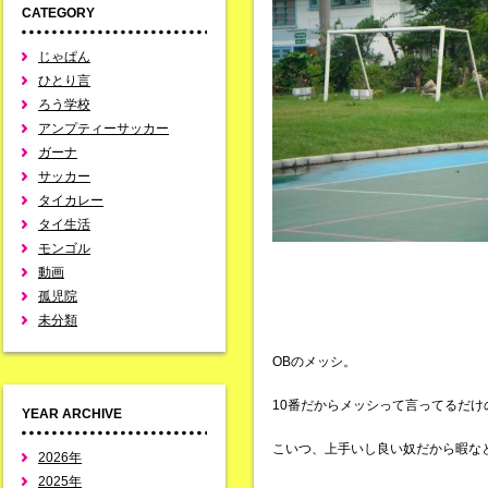
CATEGORY
じゃぱん
ひとり言
ろう学校
アンプティーサッカー
ガーナ
サッカー
タイカレー
タイ生活
モンゴル
動画
孤児院
未分類
OBのメッシ。
10番だからメッシって言ってるだ
YEAR ARCHIVE
こいつ、上手いし良い奴だから暇な
2026年
2025年