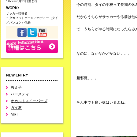
1979年6月21日生まれ
今の時期、タイの学校って長期の休
WORK:
サッカー指導者
だからうちらがサッカーやる前は他
ユタカフットボールアカデミー（タイ
／バンコク）代表
で、うちらがやる時間になったらみ
なのに、なかなかどかない。。。
NEW ENTRY
超邪魔。。。
教え子
バースディ
オカルトスイーパーズ
そん中でも良い奴はいるよね。
ガイ君
MRI