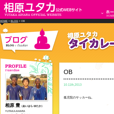
HOME
>
BLOG
> OB
OB
10.11th,2013
孤児院のサッカーね。
相原 豊
（あいはら ゆたか）
YUTAKA AIHARA