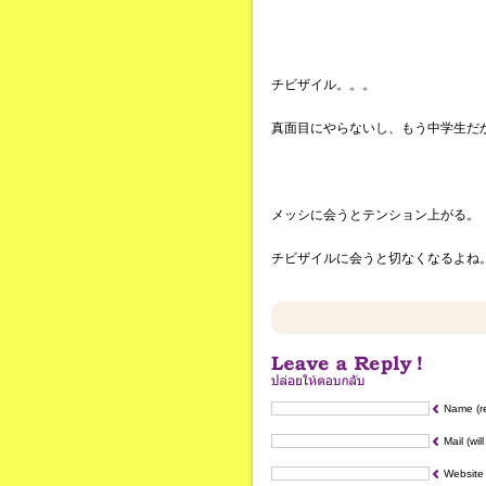
チビザイル。。。
真面目にやらないし、もう中学生だ
メッシに会うとテンション上がる。
チビザイルに会うと切なくなるよね
Name (r
Mail (wil
Website