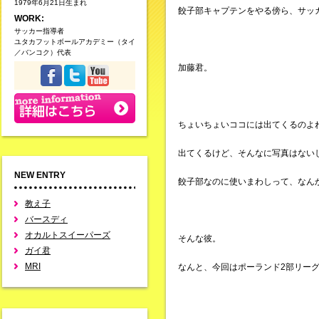
1979年6月21日生まれ
餃子部キャプテンをやる傍ら、サッ
WORK:
サッカー指導者
ユタカフットボールアカデミー（タイ
／バンコク）代表
加藤君。
ちょいちょいココには出てくるのよ
出てくるけど、そんなに写真はない
NEW ENTRY
餃子部なのに使いまわしって、なん
教え子
バースディ
オカルトスイーパーズ
そんな彼。
ガイ君
MRI
なんと、今回はポーランド2部リー