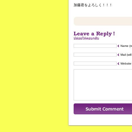
加藤君をよろしく！！！
Name (r
Mail (wil
Website