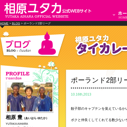
HOME
>
BLOG
> ポーランド2部リーグ
ポーランド2部リ
10.16th,2013
餃子部のキャプテンを覚えているか
相原 豊
（あいはら ゆたか）
ボクと仲良くしてくれてる数少ない
YUTAKA AIHARA