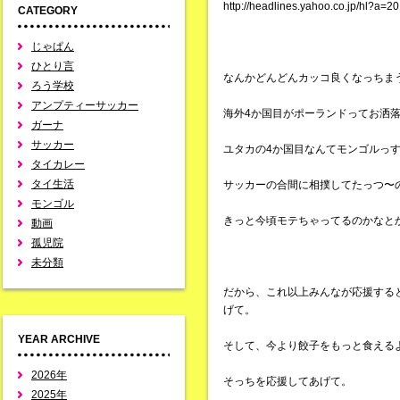
http://headlines.yahoo.co.jp/hl?a
CATEGORY
じゃぱん
ひとり言
なんかどんどんカッコ良くなっちま
ろう学校
アンプティーサッカー
海外4か国目がポーランドってお洒
ガーナ
サッカー
ユタカの4か国目なんてモンゴルっ
タイカレー
タイ生活
サッカーの合間に相撲してたっつ〜
モンゴル
きっと今頃モテちゃってるのかなと
動画
孤児院
未分類
だから、これ以上みんなが応援する
げて。
YEAR ARCHIVE
そして、今より餃子をもっと食える
2026年
そっちを応援してあげて。
2025年