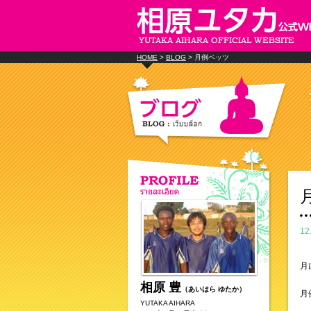
HOME
>
BLOG
> 月例ベッツ
12
月
相原 豊
（あいはら ゆたか）
月
YUTAKA AIHARA