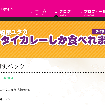
月例ベッツ
.15th,2014
に一度の35歳以上の大会。
例ベッツ。