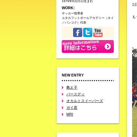
1979年6月21日生まれ
1
WORK:
サッカー指導者
も
ユタカフットボールアカデミー（タイ
／バンコク）代表
NEW ENTRY
教え子
バースディ
オカルトスイーパーズ
ガイ君
MRI