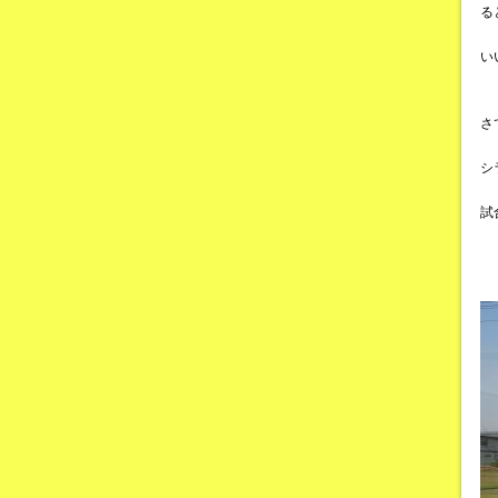
る
い
さ
シ
試