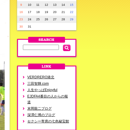
9
10
11
12
13
14
15
16
17
18
19
20
21
22
23
24
25
26
27
28
29
30
31
VERDRERO港北
三田智輝.com
人生やっぱEnjoyful
EJDFA4番目の人からの報
道
末岡龍二ブログ
深澤仁博のブログ
セクシー寄席の七色秘宝館