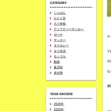
CATEGORY
じゃぱん
ひとり言
ろう学校
アンプティーサッカー
ガーナ
オ
サッカー
タイカレー
タイ生活
で
モンゴル
今
動画
孤児院
な
未分類
優
YEAR ARCHIVE
2026年
2025年