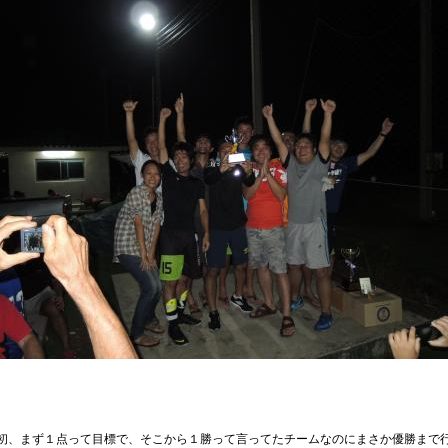
初、まず１点って目標で、そこから１勝って言ってたチームなのにまさか優勝まで