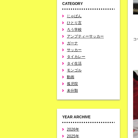
CATEGORY
じゃぱん
ひとり言
ろう学校
アンプティーサッカー
コ
ガーナ
サッカー
タイカレー
タイ生活
モンゴル
動画
孤児院
未分類
YEAR ARCHIVE
2026年
2025年