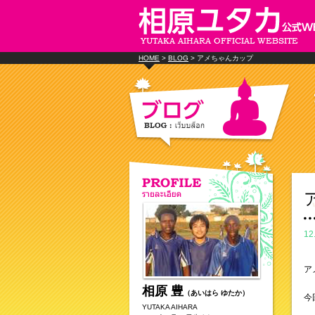
HOME
>
BLOG
> アメちゃんカップ
12
ア
相原 豊
（あいはら ゆたか）
今
YUTAKA AIHARA