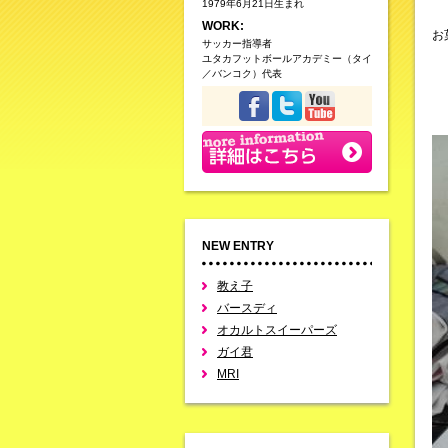
1979年6月21日生まれ
WORK:
お
サッカー指導者
ユタカフットボールアカデミー（タイ
／バンコク）代表
NEW ENTRY
教え子
バースディ
オカルトスイーパーズ
ガイ君
MRI