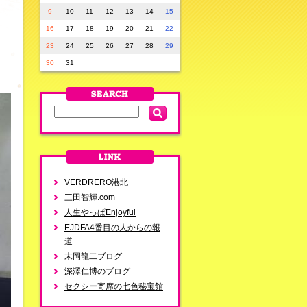
9
10
11
12
13
14
15
16
17
18
19
20
21
22
23
24
25
26
27
28
29
30
31
VERDRERO港北
三田智輝.com
人生やっぱEnjoyful
EJDFA4番目の人からの報
道
末岡龍二ブログ
深澤仁博のブログ
セクシー寄席の七色秘宝館