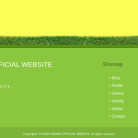
FICIAL WEBSITE
Sitemap
>
Blog
>
Profile
カです。
。
>
Gallery
>
Activity
>
Media
>
Contact
Copyright© YUTAKA AIHARA OFFICIAL WEBSITE..All rights reserved.