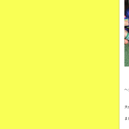
ヘ
大
ま