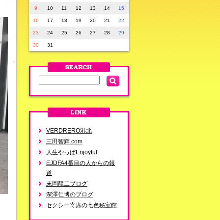
9
10
11
12
13
14
15
16
17
18
19
20
21
22
23
24
25
26
27
28
29
30
31
VERDRERO港北
三田智輝.com
人生やっぱEnjoyful
EJDFA4番目の人からの報
道
末岡龍二ブログ
深澤仁博のブログ
セクシー寄席の七色秘宝館