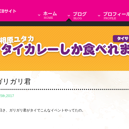
ガリガリ君
.5th,2017
日さ、ガリガリ君がタイでこんなイベントやってたの。