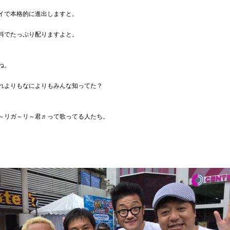
イで本格的に進出しますと。
料でたっぷり配りますよと。
ね。
れよりもなによりもみんな知ってた？
～リガ～リ～君♬って歌ってる人たち。