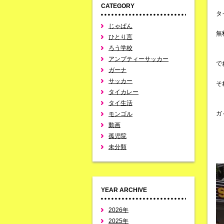
CATEGORY
タ
じゃぱん
無
ひとり言
ろう学校
アンプティーサッカー
で
ガーナ
サッカー
そ
タイカレー
タイ生活
ガ
モンゴル
動画
孤児院
未分類
YEAR ARCHIVE
2026年
2025年