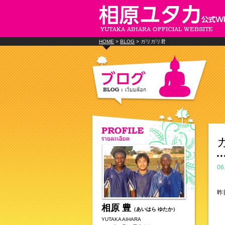
HOME
>
BLOG
> ガリガリ君
06
昨
相原 豊
（あいはら ゆたか）
YUTAKA AIHARA