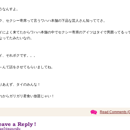
うなんすよ。
ク、セクシー寄席って言うワハハ本舗の下品な芸人さん知っててさ。
イによく来てたからワハハ本舗の中でセクシー寄席のアイツはタイで男囲ってるっ
なってたみたいなの。
イ、それボクです。。。
～んて話をさせてもらいましてね。
りあえず、タイのみんな！
れからガリガリ君食い放題じゃい！
Read Comments (0