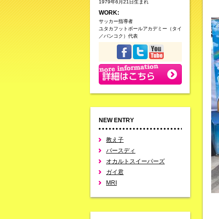
1979年6月21日生まれ
WORK:
サッカー指導者
ユタカフットボールアカデミー（タイ
／バンコク）代表
NEW ENTRY
教え子
バースディ
オカルトスイーパーズ
ガイ君
MRI