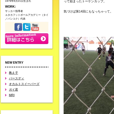
1979年6月21日生まれ
って始まったトーケンカップ。
WORK:
サッカー指導者
気づけば第14回にもなっちゃって。
ユタカフットボールアカデミー（タイ
／バンコク）代表
NEW ENTRY
教え子
バースディ
オカルトスイーパーズ
ガイ君
MRI