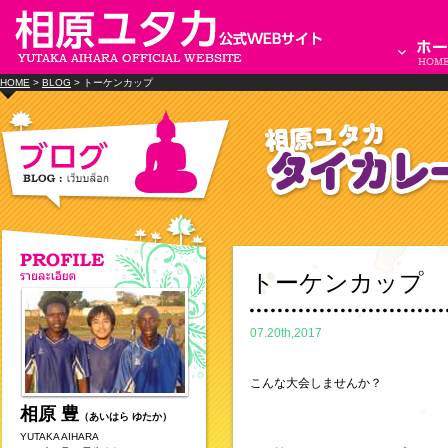
HOME
>
BLOG
> トーケンカップ
トーケンカップ
07.20th,2017
こんな大会しませんか？
相原 豊
（あいはら ゆたか）
YUTAKA AIHARA