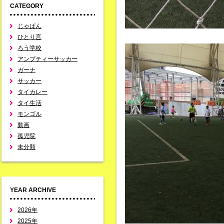
CATEGORY
じゃぱん
ひとり言
ろう学校
アンプティーサッカー
ガーナ
サッカー
タイカレー
タイ生活
モンゴル
動画
孤児院
未分類
YEAR ARCHIVE
2026年
2025年