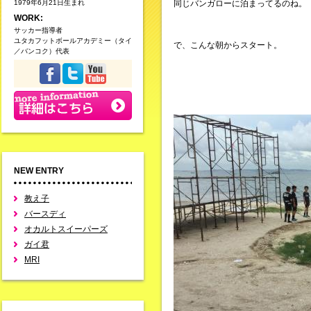
1979年6月21日生まれ
同じバンガローに泊まってるのね。
WORK:
サッカー指導者
ユタカフットボールアカデミー（タイ
で、こんな朝からスタート。
／バンコク）代表
NEW ENTRY
教え子
バースディ
オカルトスイーパーズ
ガイ君
MRI