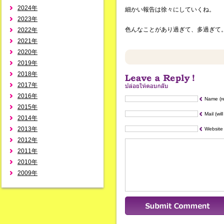
2024年
細かい報告は徐々にしていくね。
2023年
色んなことがあり過ぎて、多過ぎて
2022年
2021年
2020年
2019年
2018年
2017年
2016年
Name (r
2015年
Mail (wil
2014年
2013年
Website
2012年
2011年
2010年
2009年