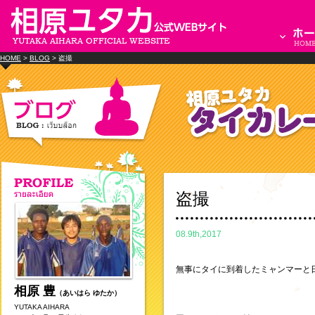
HOME
>
BLOG
> 盗撮
盗撮
08.9th,2017
無事にタイに到着したミャンマーと
相原 豊
（あいはら ゆたか）
YUTAKA AIHARA