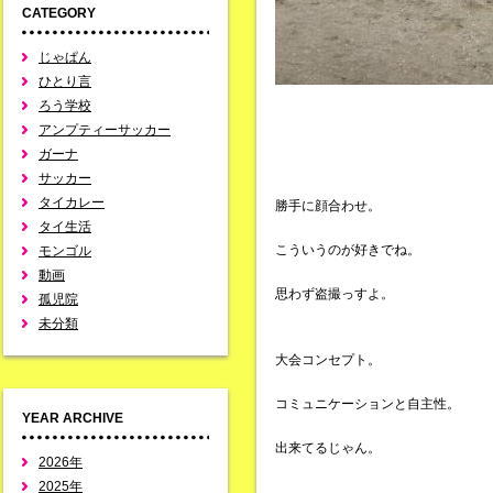
CATEGORY
じゃぱん
ひとり言
ろう学校
アンプティーサッカー
ガーナ
サッカー
タイカレー
勝手に顔合わせ。
タイ生活
こういうのが好きでね。
モンゴル
動画
思わず盗撮っすよ。
孤児院
未分類
大会コンセプト。
コミュニケーションと自主性。
YEAR ARCHIVE
出来てるじゃん。
2026年
2025年