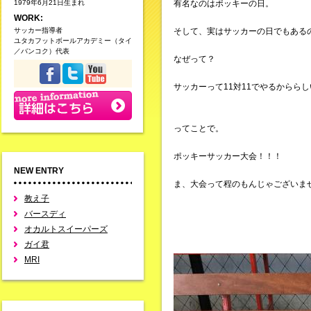
1979年6月21日生まれ
有名なのはポッキーの日。
WORK:
サッカー指導者
そして、実はサッカーの日でもある
ユタカフットボールアカデミー（タイ
／バンコク）代表
なぜって？
サッカーって11対11でやるからら
ってことで。
ポッキーサッカー大会！！！
NEW ENTRY
ま、大会って程のもんじゃございま
教え子
バースディ
オカルトスイーパーズ
ガイ君
MRI