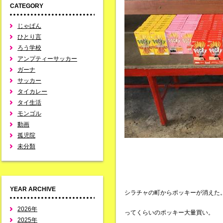
CATEGORY
じゃぱん
ひとり言
ろう学校
アンプティーサッカー
ガーナ
サッカー
タイカレー
タイ生活
モンゴル
動画
孤児院
未分類
YEAR ARCHIVE
シラチャの町からポッキーが消えた
2026年
ってくらいのポッキー大量買い。
2025年