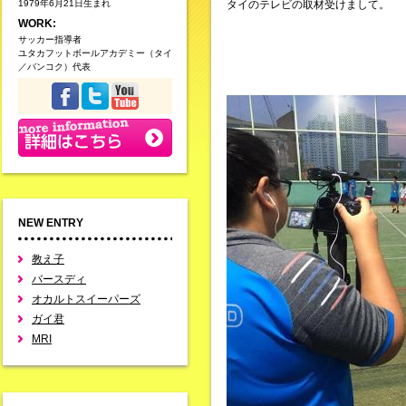
1979年6月21日生まれ
タイのテレビの取材受けまして。
WORK:
サッカー指導者
ユタカフットボールアカデミー（タイ
／バンコク）代表
NEW ENTRY
教え子
バースディ
オカルトスイーパーズ
ガイ君
MRI