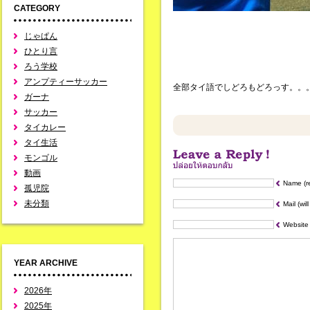
CATEGORY
じゃぱん
ひとり言
ろう学校
アンプティーサッカー
全部タイ語でしどろもどろっす。。
ガーナ
サッカー
タイカレー
タイ生活
モンゴル
動画
Name (r
孤児院
未分類
Mail (wil
Website
YEAR ARCHIVE
2026年
2025年