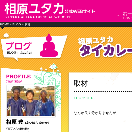
HOME
>
BLOG
> 取材
取材
11.28th,2018
なんか良く分かりませんが。
相原 豊
（あいはら ゆたか）
YUTAKA AIHARA