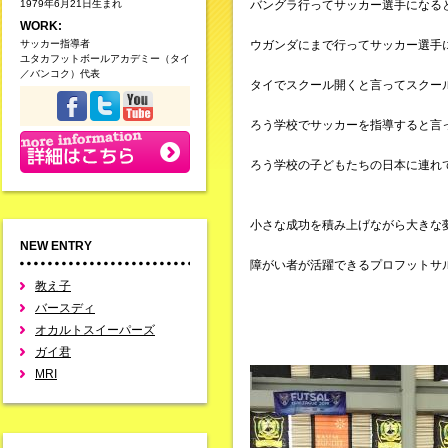
1979年6月21日生まれ
バングラ行ってサッカー選手になる
WORK:
サッカー指導者
ウガンダにまで行ってサッカー選手
ユタカフットボールアカデミー（タイ
／バンコク）代表
タイでスクール開くと言ってスクー
ろう学校でサッカーを指導すると言
ろう学校の子どもたちの日本に連れ
小さな成功を積み上げながら大きな
NEW ENTRY
障がい者が活躍できるプロフットサ
教え子
バースディ
オカルトスイーパーズ
ガイ君
MRI