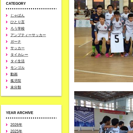
CATEGORY
じゃぱん
ひとり言
ろう学校
アンプティーサッカー
ガーナ
サッカー
タイカレー
タイ生活
モンゴル
動画
孤児院
未分類
YEAR ARCHIVE
2026年
2025年