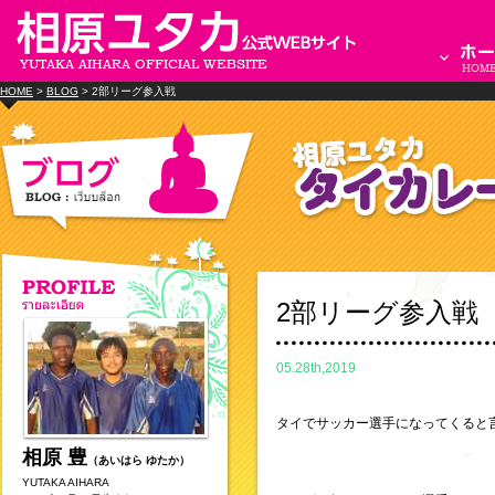
HOME
>
BLOG
> 2部リーグ参入戦
2部リーグ参入戦
05.28th,2019
タイでサッカー選手になってくると
相原 豊
（あいはら ゆたか）
YUTAKA AIHARA