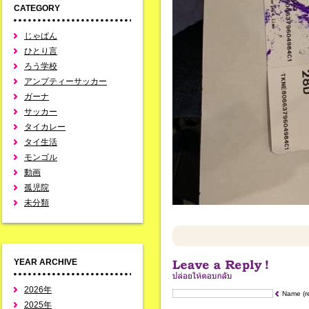
CATEGORY
じゃぱん
ひとり言
ろう学校
アンプティーサッカー
ガーナ
サッカー
タイカレー
タイ生活
モンゴル
動画
孤児院
未分類
YEAR ARCHIVE
2026年
Name (r
2025年