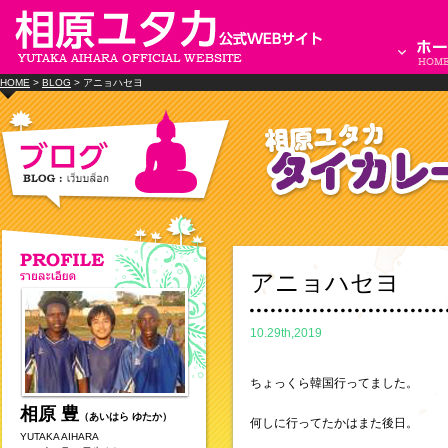
HOME
>
BLOG
> アニョハセヨ
アニョハセヨ
10.29th,2019
ちょっくら韓国行ってました。
相原 豊
（あいはら ゆたか）
何しに行ってたかはまた後日。
YUTAKA AIHARA