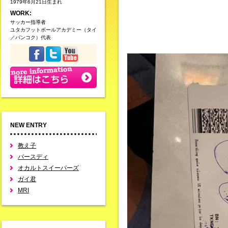
1979年6月21日生まれ
WORK:
サッカー指導者
ユタカフットボールアカデミー（タイ
／バンコク）代表
NEW ENTRY
教え子
バースディ
オカルトスイーパーズ
ガイ君
MRI