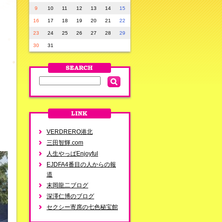
9
10
11
12
13
14
15
16
17
18
19
20
21
22
23
24
25
26
27
28
29
30
31
VERDRERO港北
三田智輝.com
人生やっぱEnjoyful
EJDFA4番目の人からの報
道
末岡龍二ブログ
深澤仁博のブログ
セクシー寄席の七色秘宝館