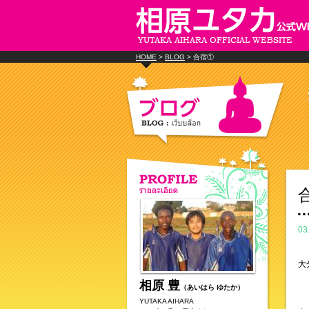
HOME
>
BLOG
> 合宿①
03
大
相原 豊
（あいはら ゆたか）
YUTAKA AIHARA