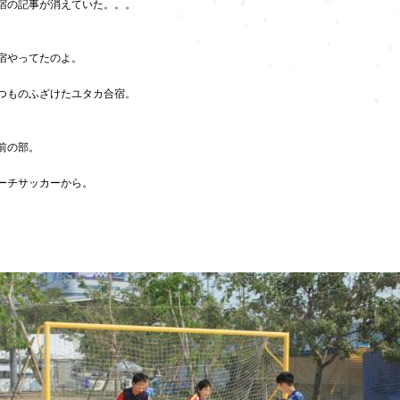
宿の記事が消えていた。。。
宿やってたのよ。
つものふざけたユタカ合宿。
前の部。
ーチサッカーから。