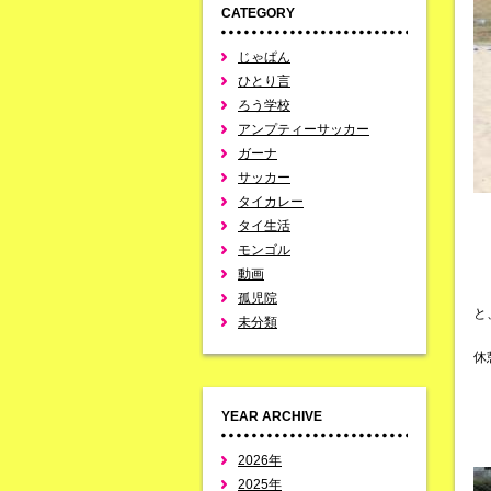
CATEGORY
じゃぱん
ひとり言
ろう学校
アンプティーサッカー
ガーナ
サッカー
タイカレー
タイ生活
モンゴル
動画
孤児院
と
未分類
休
YEAR ARCHIVE
2026年
2025年