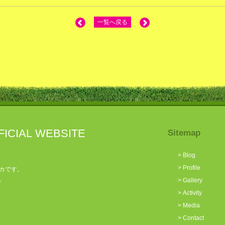
一覧へ戻る
FICIAL WEBSITE
Sitemap
>
Blog
>
Profile
カです。
。
>
Gallery
>
Activity
>
Media
>
Contact