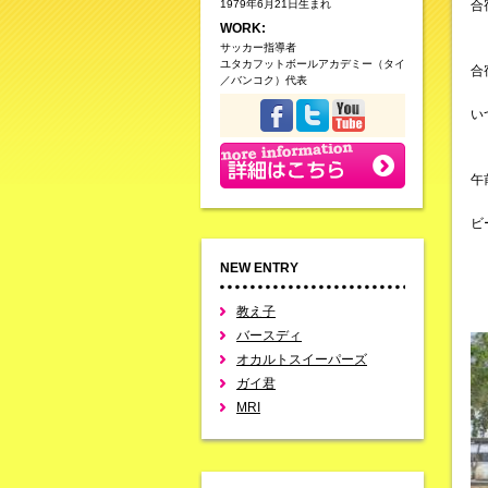
1979年6月21日生まれ
合
WORK:
サッカー指導者
ユタカフットボールアカデミー（タイ
合
／バンコク）代表
い
午
ビ
NEW ENTRY
教え子
バースディ
オカルトスイーパーズ
ガイ君
MRI