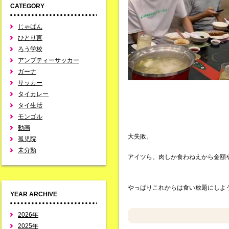
CATEGORY
じゃぱん
ひとり言
ろう学校
アンプティーサッカー
ガーナ
サッカー
タイカレー
タイ生活
モンゴル
動画
大失敗。
孤児院
未分類
アイツら、肉しか食わねえから金額
やっぱりこれからは食い放題にしよ
YEAR ARCHIVE
2026年
2025年