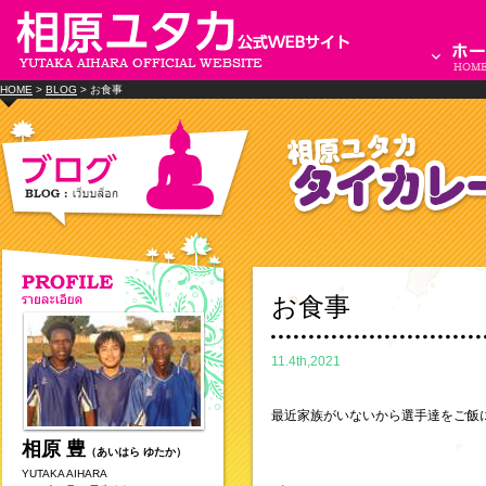
HOME
>
BLOG
> お食事
お食事
11.4th,2021
最近家族がいないから選手達をご飯
相原 豊
（あいはら ゆたか）
YUTAKA AIHARA