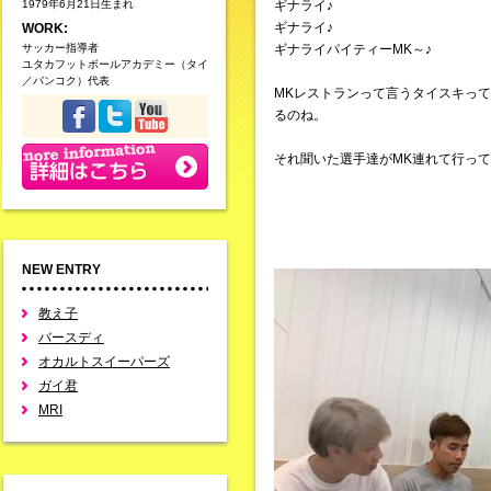
1979年6月21日生まれ
ギナライ♪
ギナライ♪
WORK:
サッカー指導者
ギナライパイティーMK～♪
ユタカフットボールアカデミー（タイ
／バンコク）代表
MKレストランって言うタイスキっ
るのね。
それ聞いた選手達がMK連れて行っ
NEW ENTRY
教え子
バースディ
オカルトスイーパーズ
ガイ君
MRI