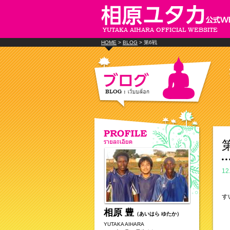
HOME
>
BLOG
> 第6戦
12
す
相原 豊
（あいはら ゆたか）
YUTAKA AIHARA