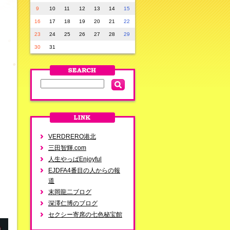
9
10
11
12
13
14
15
16
17
18
19
20
21
22
23
24
25
26
27
28
29
30
31
VERDRERO港北
三田智輝.com
人生やっぱEnjoyful
EJDFA4番目の人からの報
道
末岡龍二ブログ
深澤仁博のブログ
セクシー寄席の七色秘宝館