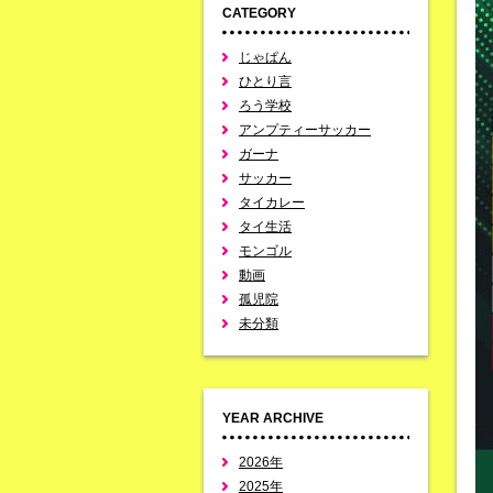
CATEGORY
じゃぱん
ひとり言
ろう学校
アンプティーサッカー
ガーナ
サッカー
タイカレー
タイ生活
モンゴル
動画
孤児院
未分類
YEAR ARCHIVE
2026年
2025年