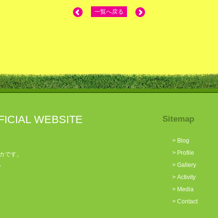
一覧へ戻る
FICIAL WEBSITE
Sitemap
>
Blog
>
Profile
カです。
。
>
Gallery
>
Activity
>
Media
>
Contact