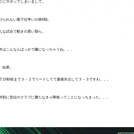
ぐにサボってしまいまして。
けられない最下位争いの第6戦。
んな試合で動きの悪い我ら。
年はこんなんばっかで嫌になっちゃうね。。。
、結果。
了15秒前まで３－２でリードしてて最後失点して３－３ですわ。。。
終戦に首位のクラブに勝たなきゃ降格ってことになっちまった。。。