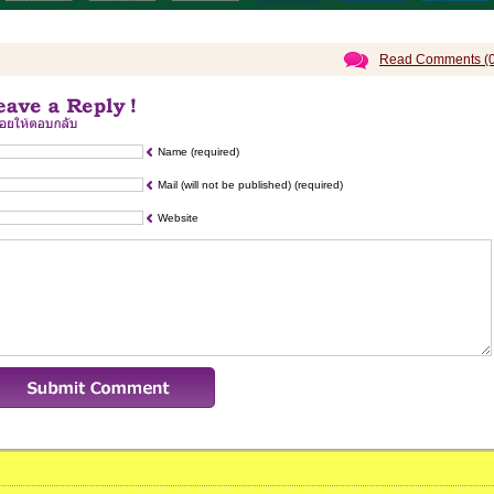
Read Comments (0
Name (required)
Mail (will not be published) (required)
Website