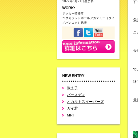
1979年6月21日生まれ
す
WORK:
サッカー指導者
ユタカフットボールアカデミー（タイ
負
／バンコク）代表
こ
今
で
NEW ENTRY
終
教え子
バースディ
最
オカルトスイーパーズ
ガイ君
MRI