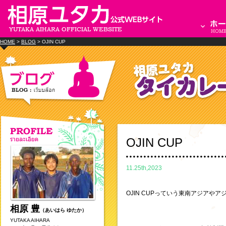
HOME
>
BLOG
> OJIN CUP
OJIN CUP
11.25th,2023
OJIN CUPっていう東南アジアや
相原 豊
（あいはら ゆたか）
YUTAKA AIHARA