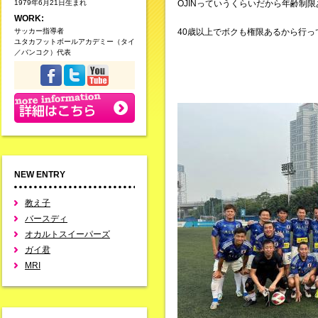
1979年6月21日生まれ
OJINっていうくらいだから年齢制
WORK:
サッカー指導者
40歳以上でボクも権限あるから行っ
ユタカフットボールアカデミー（タイ
／バンコク）代表
NEW ENTRY
教え子
バースディ
オカルトスイーパーズ
ガイ君
MRI