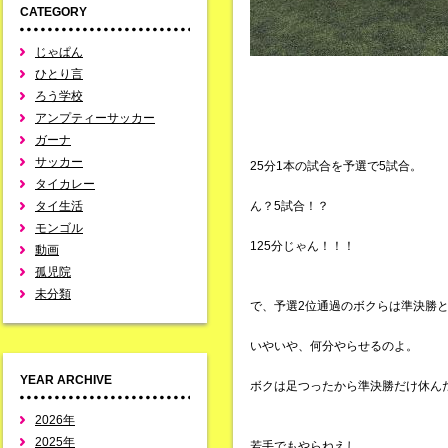
CATEGORY
じゃぱん
ひとり言
ろう学校
アンプティーサッカー
ガーナ
サッカー
25分1本の試合を予選で5試合。
タイカレー
タイ生活
ん？5試合！？
モンゴル
125分じゃん！！！
動画
孤児院
未分類
で、予選2位通過のボクらは準決勝
いやいや、何分やらせるのよ。
YEAR ARCHIVE
ボクは足つったから準決勝だけ休んだ
2026年
2025年
若手でもやらねえし。。。