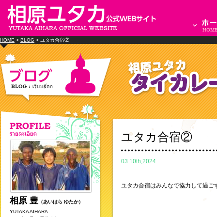
HOME
>
BLOG
> ユタカ合宿②
ユタカ合宿②
03.10th,2024
ユタカ合宿はみんなで協力して過ご
相原 豊
（あいはら ゆたか）
YUTAKA AIHARA