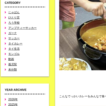
CATEGORY
じゃぱん
ひとり言
ろう学校
アンプティーサッカー
ガーナ
サッカー
タイカレー
タイ生活
モンゴル
動画
孤児院
未分類
YEAR ARCHIVE
こんなでっかいカレーをみんなで食
2026年
2025年