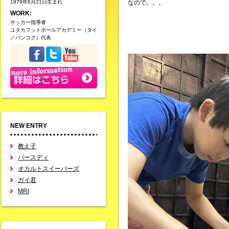
1979年6月21日生まれ
なので。。。
WORK:
サッカー指導者
ユタカフットボールアカデミー（タイ
／バンコク）代表
NEW ENTRY
教え子
バースディ
オカルトスイーパーズ
ガイ君
MRI