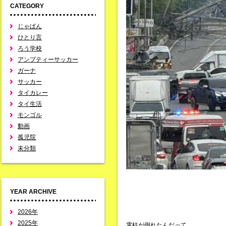
CATEGORY
じゃぱん
ひとり言
ろう学校
アンプティーサッカー
ガーナ
サッカー
タイカレー
タイ生活
モンゴル
動画
孤児院
未分類
YEAR ARCHIVE
2026年
2025年
電柱が倒れたんだって。。。