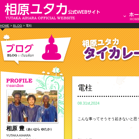
HOME
>
BLOG
> 電柱
電柱
08.31st,2024
こんな事ってそうそう起きないと思
相原 豊
（あいはら ゆたか）
YUTAKA AIHARA