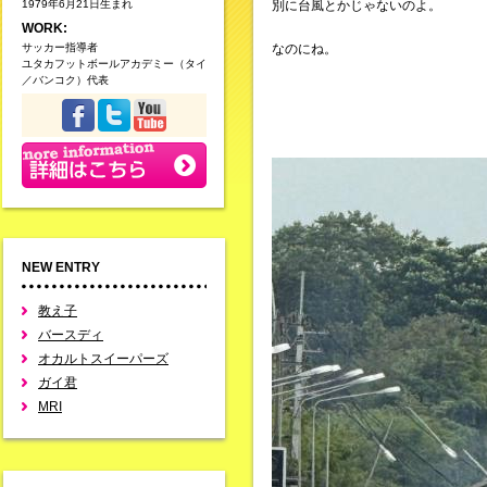
1979年6月21日生まれ
別に台風とかじゃないのよ。
WORK:
サッカー指導者
なのにね。
ユタカフットボールアカデミー（タイ
／バンコク）代表
NEW ENTRY
教え子
バースディ
オカルトスイーパーズ
ガイ君
MRI