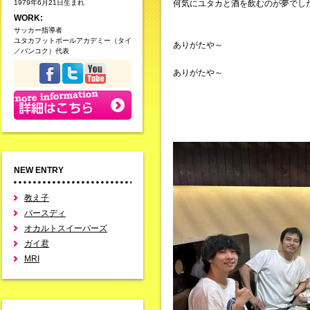
1979年6月21日生まれ
何気にユタカと酒を飲むのが夢でし
WORK:
サッカー指導者
ユタカフットボールアカデミー（タイ
ありがたや～
／バンコク）代表
ありがたや～
NEW ENTRY
教え子
バースディ
オカルトスイーパーズ
ガイ君
MRI