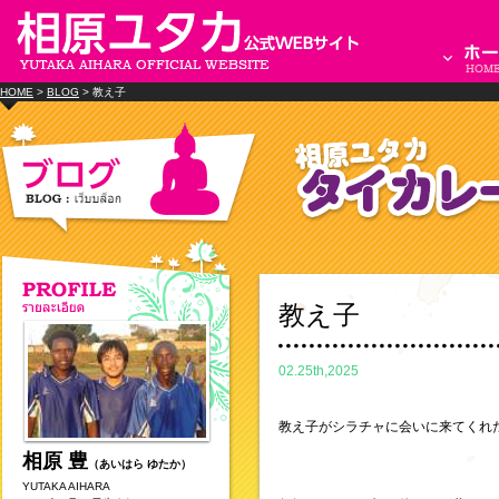
HOME
>
BLOG
> 教え子
教え子
02.25th,2025
教え子がシラチャに会いに来てくれ
相原 豊
（あいはら ゆたか）
YUTAKA AIHARA