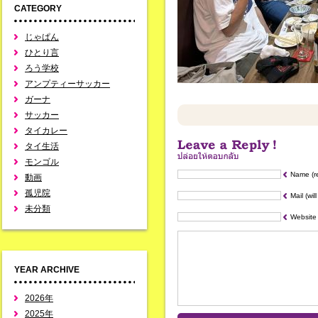
CATEGORY
じゃぱん
ひとり言
ろう学校
アンプティーサッカー
ガーナ
サッカー
タイカレー
タイ生活
モンゴル
Name (r
動画
孤児院
Mail (wil
未分類
Website
YEAR ARCHIVE
2026年
2025年