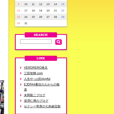
9
10
11
12
13
14
15
16
17
18
19
20
21
22
23
24
25
26
27
28
29
30
31
VERDRERO港北
三田智輝.com
人生やっぱEnjoyful
EJDFA4番目の人からの報
道
末岡龍二ブログ
深澤仁博のブログ
セクシー寄席の七色秘宝館