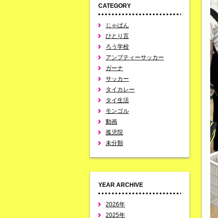
CATEGORY
じゃぱん
ひとり言
ろう学校
アンプティーサッカー
ガーナ
サッカー
タイカレー
タイ生活
モンゴル
動画
孤児院
未分類
YEAR ARCHIVE
2026年
2025年