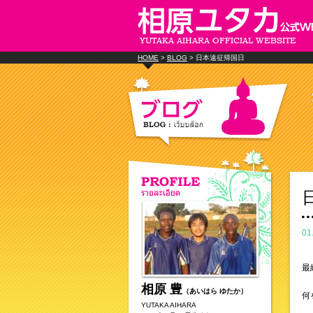
HOME
>
BLOG
> 日本遠征帰国日
01
最
相原 豊
（あいはら ゆたか）
何
YUTAKA AIHARA