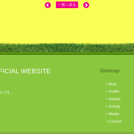
一覧へ戻る
FICIAL WEBSITE
Sitemap
>
Blog
>
Profile
カです。
。
>
Gallery
>
Activity
>
Media
>
Contact