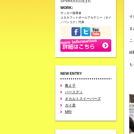
1979年6月21日生まれ
WORK:
サッカー指導者
そ
ユタカフットボールアカデミー（タイ
／バンコク）代表
ま
こ
経
も
NEW ENTRY
教え子
バースディ
オカルトスイーパーズ
ガイ君
MRI