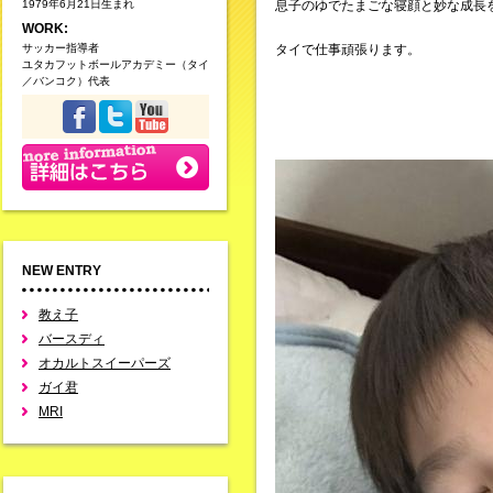
1979年6月21日生まれ
息子のゆでたまごな寝顔と妙な成長
WORK:
サッカー指導者
タイで仕事頑張ります。
ユタカフットボールアカデミー（タイ
／バンコク）代表
NEW ENTRY
教え子
バースディ
オカルトスイーパーズ
ガイ君
MRI