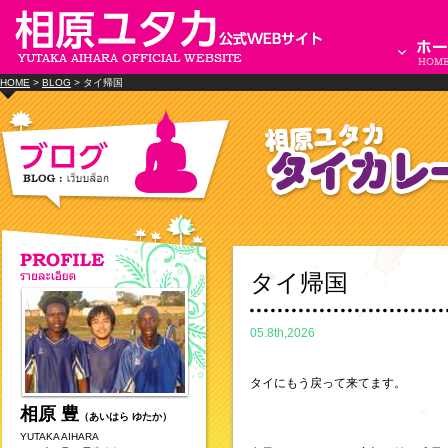
HOME
>
BLOG
> タイ帰国
タイ帰国
05.8th,2026
タイにもう戻って来てます。
相原 豊
（あいはら ゆたか）
YUTAKA AIHARA