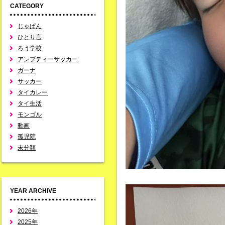
CATEGORY
じゃぱん
ひとり言
ろう学校
アンプティーサッカー
ガーナ
サッカー
タイカレー
タイ生活
モンゴル
動画
孤児院
未分類
YEAR ARCHIVE
2026年
2025年