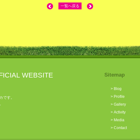
一覧へ戻る
FICIAL WEBSITE
Sitemap
>
Blog
>
Profile
カです。
。
>
Gallery
>
Activity
>
Media
>
Contact