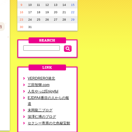
9
10
11
12
13
14
15
16
17
18
19
20
21
22
23
24
25
26
27
28
29
)
30
31
VERDRERO港北
三田智輝.com
人生やっぱEnjoyful
EJDFA4番目の人からの報
道
末岡龍二ブログ
深澤仁博のブログ
セクシー寄席の七色秘宝館