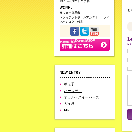
1979年6月21日生まれ
WORK:
と
サッカー指導者
ユタカフットボールアカデミー（タイ
／バンコク）代表
NEW ENTRY
教え子
バースディ
オカルトスイーパーズ
ガイ君
MRI