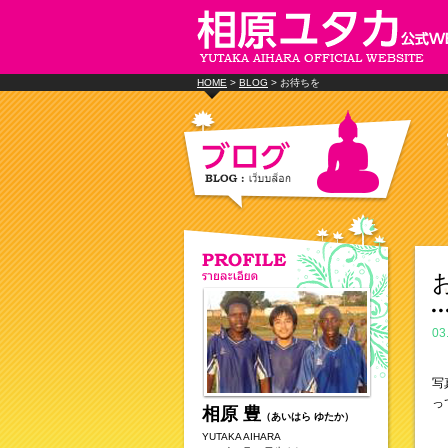
HOME
>
BLOG
> お待ちを
03
写
っ
相原 豊
（あいはら ゆたか）
YUTAKA AIHARA