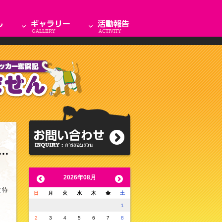
2026年08月
と待
日
月
火
水
木
金
土
1
2
3
4
5
6
7
8