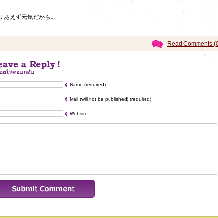
りあえず元気だから。
Read Comments (0
Name (required)
Mail (will not be published) (required)
Website