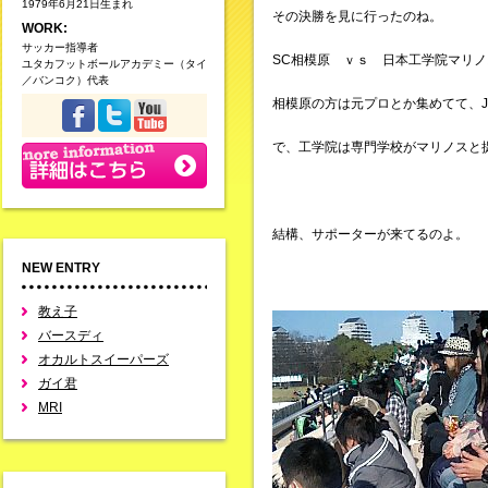
1979年6月21日生まれ
その決勝を見に行ったのね。
WORK:
サッカー指導者
SC相模原 ｖｓ 日本工学院マリノ
ユタカフットボールアカデミー（タイ
／バンコク）代表
相模原の方は元プロとか集めてて、
で、工学院は専門学校がマリノスと
結構、サポーターが来てるのよ。
NEW ENTRY
教え子
バースディ
オカルトスイーパーズ
ガイ君
MRI