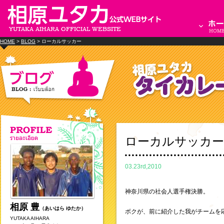
HOME
>
BLOG
> ローカルサッカー
ローカルサッカー
03.23rd,2010
神奈川県の社会人選手権決勝。
相原 豊
（あいはら ゆたか）
ボクが、前に紹介した我がチームを
YUTAKA AIHARA