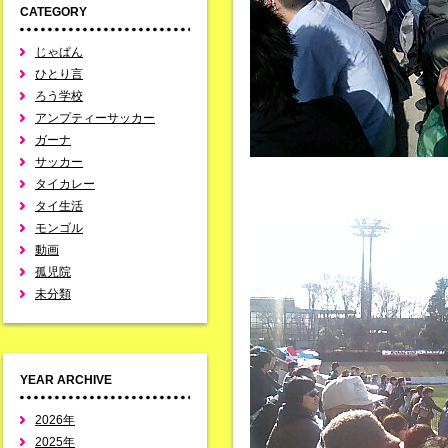
CATEGORY
じゃぱん
ひとり言
ろう学校
アンプティーサッカー
ガーナ
サッカー
タイカレー
タイ生活
モンゴル
動画
孤児院
未分類
YEAR ARCHIVE
2026年
2025年