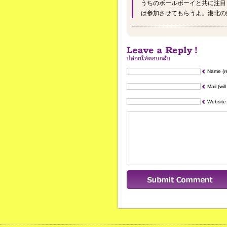
うちのボールボーイと共に注目
は参加させてもらうよ。港北の
Name (r
Mail (wil
Website