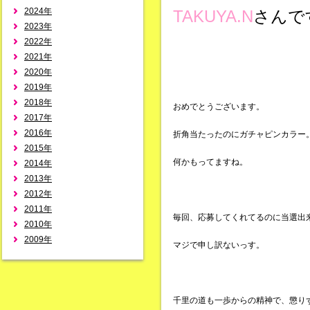
2024年
TAKUYA.N
さんで
2023年
2022年
2021年
2020年
2019年
2018年
おめでとうございます。
2017年
2016年
折角当たったのにガチャピンカラー
2015年
何かもってますね。
2014年
2013年
2012年
2011年
毎回、応募してくれてるのに当選出
2010年
2009年
マジで申し訳ないっす。
千里の道も一歩からの精神で、懲り