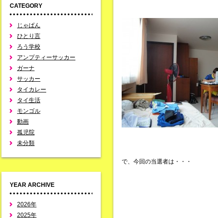
CATEGORY
じゃぱん
ひとり言
ろう学校
アンプティーサッカー
ガーナ
サッカー
タイカレー
タイ生活
モンゴル
動画
孤児院
未分類
で、今回の当選者は・・・
YEAR ARCHIVE
2026年
2025年