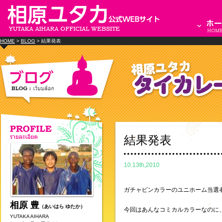
HOME
>
BLOG
> 結果発表
結果発表
10.13th,2010
ガチャピンカラーのユニホーム当選
相原 豊
（あいはら ゆたか）
今回はあんなコミカルカラーなのに
YUTAKA AIHARA