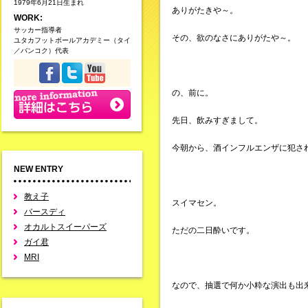
1979年6月21日生まれ
ありがたきや～。
WORK:
サッカー指導者
その、欲のなさにありがたや～。
ユタカフットボールアカデミー（タイ
／バンコク）代表
の、前に。
先日、飲みすぎまして。
今朝から、酒インフルエンザに犯さ
NEW ENTRY
教え子
スイマセン。
バースディ
オカルトスイーパーズ
ただの二日酔いです。
ガイ君
MRI
なので、抽選で何か小粋な演出も出