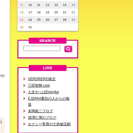
9
10
11
12
13
14
15
16
17
18
19
20
21
22
23
24
25
26
27
28
29
30
31
やが
VERDRERO港北
三田智輝.com
人生やっぱEnjoyful
EJDFA4番目の人からの報
道
末岡龍二ブログ
深澤仁博のブログ
)
セクシー寄席の七色秘宝館