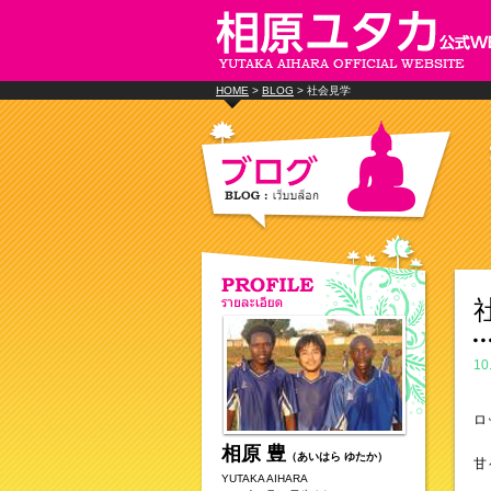
HOME
>
BLOG
> 社会見学
10
ロ
相原 豊
（あいはら ゆたか）
甘
YUTAKA AIHARA