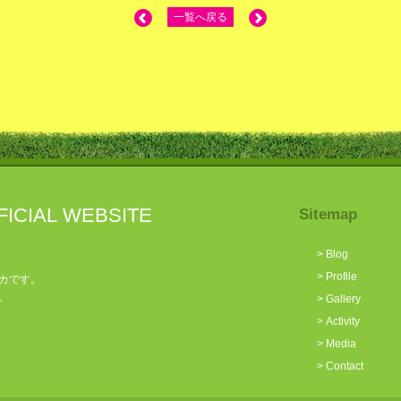
一覧へ戻る
FICIAL WEBSITE
Sitemap
>
Blog
>
Profile
カです。
。
>
Gallery
>
Activity
>
Media
>
Contact