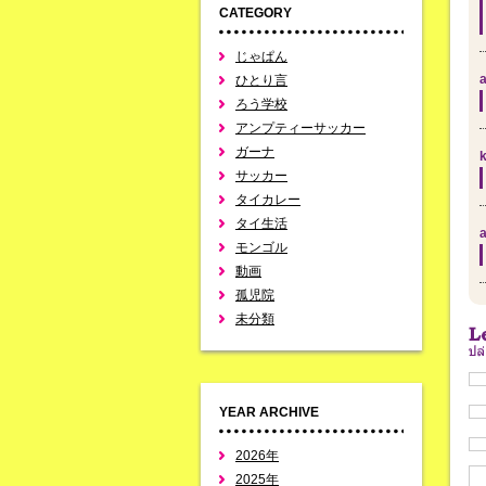
CATEGORY
じゃぱん
a
ひとり言
ろう学校
アンプティーサッカー
ガーナ
k
サッカー
タイカレー
タイ生活
a
モンゴル
動画
孤児院
未分類
YEAR ARCHIVE
2026年
2025年