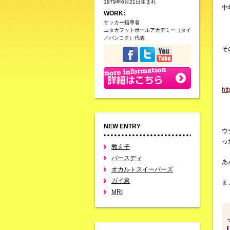
1979年6月21日生まれ
中
WORK:
サッカー指導者
ユタカフットボールアカデミー（タイ
／バンコク）代表
そ
ht
NEW ENTRY
ウ
っ
教え子
バースディ
あ
オカルトスイーパーズ
ガイ君
ま
MRI