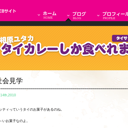
社会見学
.14th,2010
ッティっていうタイのお菓子があるのね。
～いお菓子なのよ。