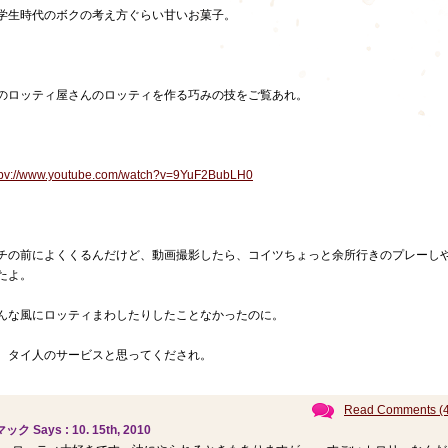
学生時代のボクの考え方ぐらい甘いお菓子。
のロッティ屋さんのロッティを作る巧みの技をご覧あれ。
tpv://www.youtube.com/watch?v=9YuF2BubLH0
チの前によくくるんだけど、動画撮影したら、コイツちょっと余所行きのプレーし
たよ。
んな風にロッティまわしたりしたことなかったのに。
、タイ人のサービスと思ってくだされ。
Read Comments (4
マック Says : 10. 15th, 2010