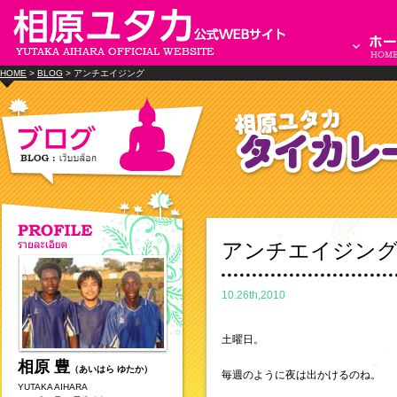
HOME
>
BLOG
> アンチエイジング
アンチエイジン
10.26th,2010
土曜日。
相原 豊
（あいはら ゆたか）
毎週のように夜は出かけるのね。
YUTAKA AIHARA