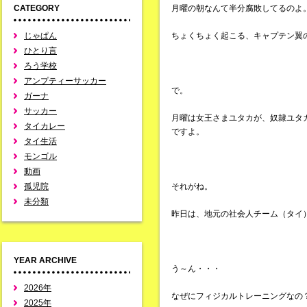
CATEGORY
月曜の朝なんて半分腐敗してるのよ
じゃぱん
ちょくちょく起こる、キャプテン翼
ひとり言
ろう学校
アンプティーサッカー
で。
ガーナ
サッカー
月曜は女王さまユタカが、奴隷ユタ
タイカレー
ですよ。
タイ生活
モンゴル
動画
孤児院
それがね。
未分類
昨日は、地元の社会人チーム（タイ
YEAR ARCHIVE
う～ん・・・
2026年
なぜにフィジカルトレーニングなの
2025年