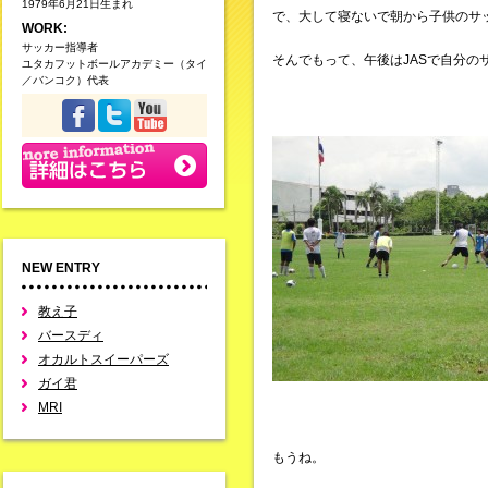
1979年6月21日生まれ
で、大して寝ないで朝から子供のサ
WORK:
サッカー指導者
そんでもって、午後はJASで自分の
ユタカフットボールアカデミー（タイ
／バンコク）代表
NEW ENTRY
教え子
バースディ
オカルトスイーパーズ
ガイ君
MRI
もうね。