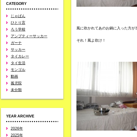
CATEGORY
じゃぱん
ひとり言
風に吹かれてあのお鍋に入った方が
ろう学校
アンプティーサッカー
それ！風よ吹け！
ガーナ
サッカー
タイカレー
タイ生活
モンゴル
動画
孤児院
未分類
YEAR ARCHIVE
2026年
2025年