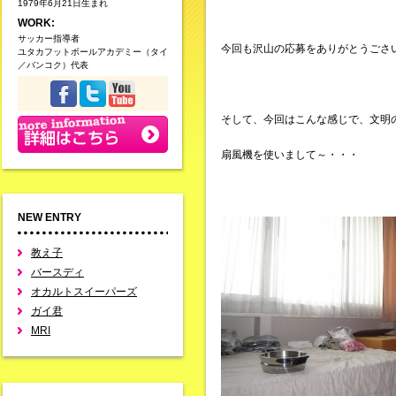
1979年6月21日生まれ
WORK:
サッカー指導者
今回も沢山の応募をありがとうごさ
ユタカフットボールアカデミー（タイ
／バンコク）代表
そして、今回はこんな感じで、文明
扇風機を使いまして～・・・
NEW ENTRY
教え子
バースディ
オカルトスイーパーズ
ガイ君
MRI