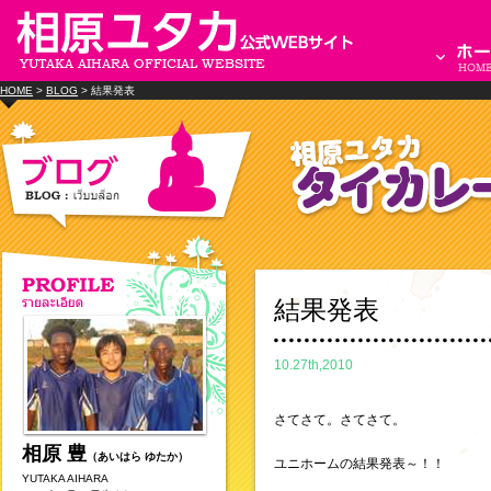
HOME
>
BLOG
> 結果発表
結果発表
10.27th,2010
さてさて。さてさて。
相原 豊
（あいはら ゆたか）
ユニホームの結果発表～！！
YUTAKA AIHARA