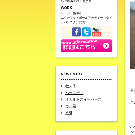
1979年6月21日生まれ
WORK:
サッカー指導者
ユタカフットボールアカデミー（タイ
／バンコク）代表
NEW ENTRY
教え子
分
バースディ
オカルトスイーパーズ
こ
ガイ君
MRI
ボ
だ