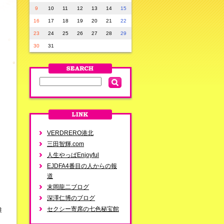
9
10
11
12
13
14
15
16
17
18
19
20
21
22
23
24
25
26
27
28
29
30
31
VERDRERO港北
三田智輝.com
人生やっぱEnjoyful
EJDFA4番目の人からの報
道
末岡龍二ブログ
深澤仁博のブログ
セクシー寄席の七色秘宝館
誰