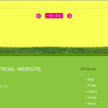
一覧へ戻る
FICIAL WEBSITE
Sitemap
>
Blog
>
Profile
カです。
。
>
Gallery
>
Activity
>
Media