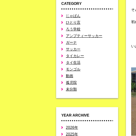
CATEGORY
そ
じゃぱん
初
ひとり言
ろう学校
アンプティーサッカー
ガーナ
い
サッカー
タイカレー
タイ生活
モンゴル
動画
孤児院
未分類
YEAR ARCHIVE
2026年
2025年