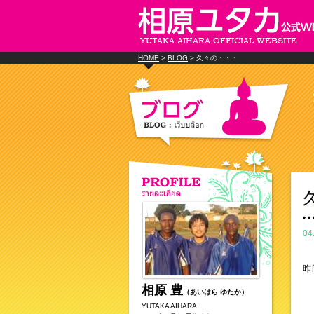
HOME
>
BLOG
> 久々の・・・
04
昨
相原 豊
（あいはら ゆたか）
YUTAKA AIHARA