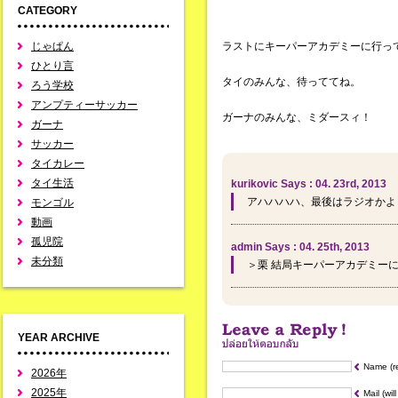
CATEGORY
じゃぱん
ラストにキーパーアカデミーに行っ
ひとり言
タイのみんな、待っててね。
ろう学校
アンプティーサッカー
ガーナのみんな、ミダースィ！
ガーナ
サッカー
タイカレー
タイ生活
kurikovic Says : 04. 23rd, 2013
アハハハハ、最後はラジオかよ
モンゴル
動画
孤児院
admin Says : 04. 25th, 2013
未分類
＞栗 結局キーパーアカデミー
YEAR ARCHIVE
Name (r
2026年
2025年
Mail (wil