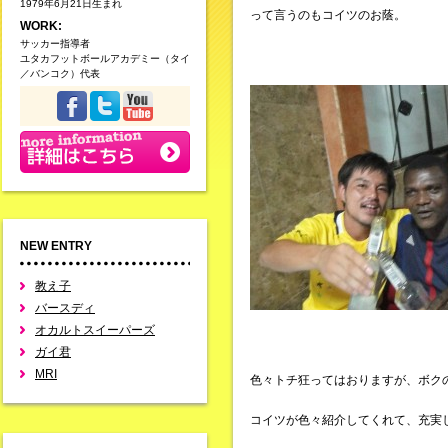
1979年6月21日生まれ
って言うのもコイツのお蔭。
WORK:
サッカー指導者
ユタカフットボールアカデミー（タイ
／バンコク）代表
NEW ENTRY
教え子
バースディ
オカルトスイーパーズ
ガイ君
MRI
色々トチ狂ってはおりますが、ボク
コイツが色々紹介してくれて、充実