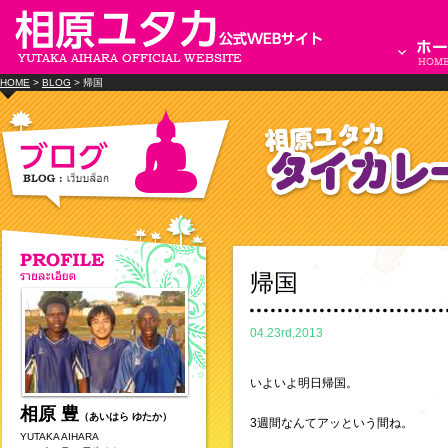
HOME
>
BLOG
> 帰国
帰国
04.23rd,2013
いよいよ明日帰国。
相原 豊
（あいはら ゆたか）
3週間なんてアッという間ね。
YUTAKA AIHARA