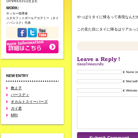
1979年6月21日生まれ
WORK:
サッカー指導者
やっぱりタイに帰るって表現なんだ
ユタカフットボールアカデミー（タイ
／バンコク）代表
この見た目にタイに帰るはリアルっ
Name (r
NEW ENTRY
Mail (wil
教え子
Website
バースディ
オカルトスイーパーズ
ガイ君
MRI