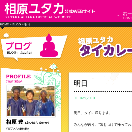
HOME
>
BLOG
> 明日
明日
01.04th,2010
明日、タイに戻ります。
相原 豊
（あいはら ゆたか）
みんなが言う、”気をつけて帰ってね
YUTAKA AIHARA